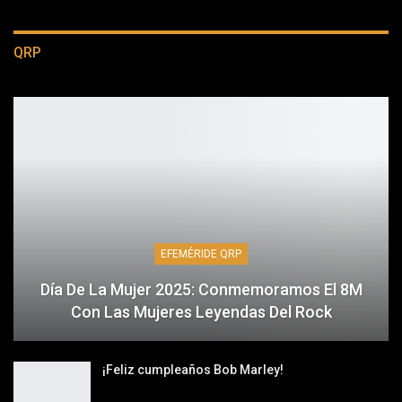
QRP
EFEMÉRIDE QRP
Día De La Mujer 2025: Conmemoramos El 8M
Con Las Mujeres Leyendas Del Rock
¡Feliz cumpleaños Bob Marley!