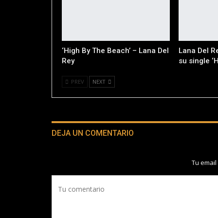
‘High By The Beach’ – Lana Del
Lana Del Re
Rey
su single ‘
PREV
NEXT
DEJA UN COMENTARIO
Tu email