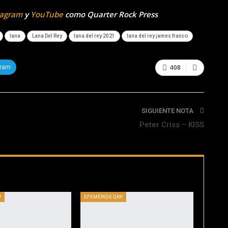
tagram
y
YouTube
como Quarter Rock Press
lana
Lana Del Rey
lana del rey 2021
lana del rey james franco
gram
408
SIGUIENTE NOTA
Peter Criss – KISS
P
EFEMÉRIDE QRP