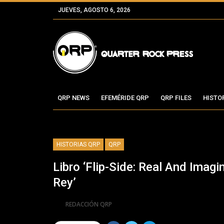
JUEVES, AGOSTO 6, 2026
QRP NEWS
EFEMÉRIDE QRP
QRP FILES
HISTO
HISTORIAS QRP
QRP
Libro ‘Flip-Side: Real And Imag
Rey’
Por
REDACCIÓN QRP