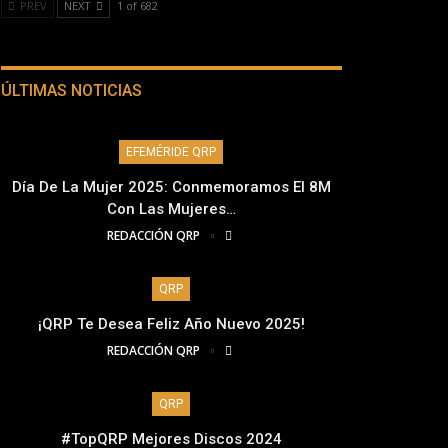
PREV
NEXT
1 of 682
ÚLTIMAS NOTICIAS
EFEMÉRIDE QRP
Día De La Mujer 2025: Conmemoramos El 8M
Con Las Mujeres…
REDACCIÓN QRP
QRP
¡QRP Te Desea Feliz Año Nuevo 2025!
REDACCIÓN QRP
QRP
#TopQRP Mejores Discos 2024