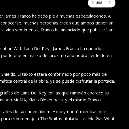
408
tor James Franco ha dado pie a muchas especulaciones. A
e conocerse, muchas personas creen que ambos tienen un
la vida sentimental, Franco ha anunciado que publicará un
ersation With Lana Del Rey’, James Franco ha querido
a, por lo que en marzo del próximo año podrá ser leído en
id Shields. El texto estará conformado por poco más de
ática central de la obra, ya se puede disfrutar la portada.
rafías de Lana Del Rey, en las que también aparece su
o museo MoMA, Klaus Biesenbach, y el mismo Franco.
detalles de su nuevo álbum ‘Honeymoon’, mientras que
para el homenaje a The Smiths titulado ‘Let Me Get What