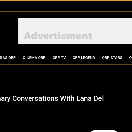
RIAS QRP
CINEMA QRP
QRP TV
QRP LEGEND
QRP STARS
Q
inary Conversations With Lana Del