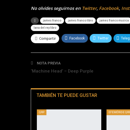
No olvides seguirnos en
Twitter
,
Facebook
,
Ins
james franco
james franco libro
james franco musica
lana del rey libro
Compartir
Facebook
Twitter
Tele
NOTA PREVIA
‘Machine Head’ – Deep Purple
TAMBIÉN TE PUEDE GUSTAR
QRP
EFEMÉRIDE QR