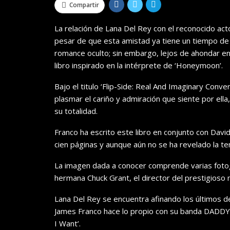
Compartir
La relación de Lana Del Rey con el reconocido ac
pesar de que esta amistad ya tiene un tiempo d
romance oculto; sin embargo, lejos de ahondar en 
libro inspirado en la intérprete de ‘Honeymoon’.
Bajo el titulo ‘Flip-Side: Real And Imaginary Conv
plasmar el cariño y admiración que siente por ell
su totalidad.
Franco ha escrito este libro en conjunto con Dav
cien páginas y aunque aún no se ha revelado la tem
La imagen dada a conocer comprende varias fotog
hermana Chuck Grant, el director del prestigios
Lana Del Rey se encuentra afinando los últimos 
James Franco hace lo propio con su banda DADDY 
I Want’.