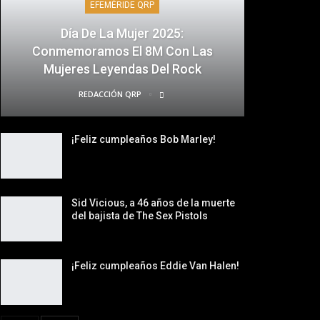
EFEMÉRIDE QRP
Día De La Mujer 2025:
Conmemoramos El 8M Con Las
Mujeres Leyendas Del Rock
REDACCIÓN QRP
¡Feliz cumpleaños Bob Marley!
Sid Vicious, a 46 años de la muerte
del bajista de The Sex Pistols
¡Feliz cumpleaños Eddie Van Halen!