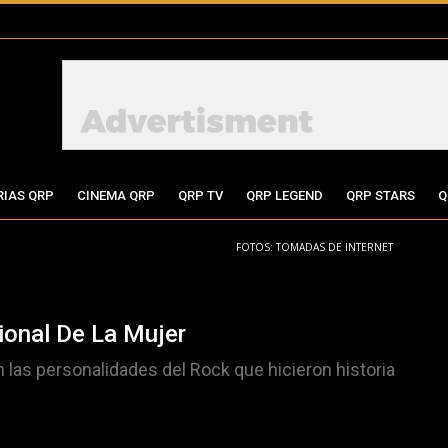
RIAS QRP
CINEMA QRP
QRP TV
QRP LEGEND
QRP STARS
Q
FOTOS: TOMADAS DE INTERNET
onal De La Mujer
las personalidades del Rock que hicieron historia