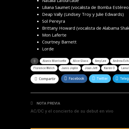
Natalia Lafourcade
Liliana Saumet (vocalista de Bomba Estéreo
Deap Vally (Lindsey Troy y Julie Edwards)
Sol Pereyra
Brittany Howard (vocalista de Alabama Sha
Mon Laferte
Courtney Barnett
Lorde
Alanis Morrisette
Alice Glass
Amy Lee
Andrea Ech
Florence Welch
Janis Joplin
Joan Jett
Karen O
Lana 
Compartir
Facebook
Twitter
Tele
NOTA PREVIA
AC/DC y el concierto de su debut en vivo