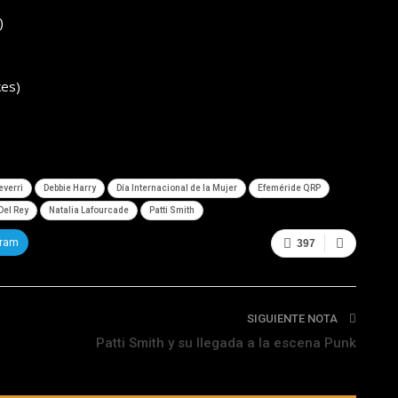
)
kes)
everri
Debbie Harry
Día Internacional de la Mujer
Efeméride QRP
Del Rey
Natalia Lafourcade
Patti Smith
gram
397
SIGUIENTE NOTA
Patti Smith y su llegada a la escena Punk