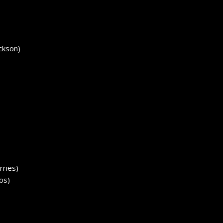
ackson)
rries)
os)