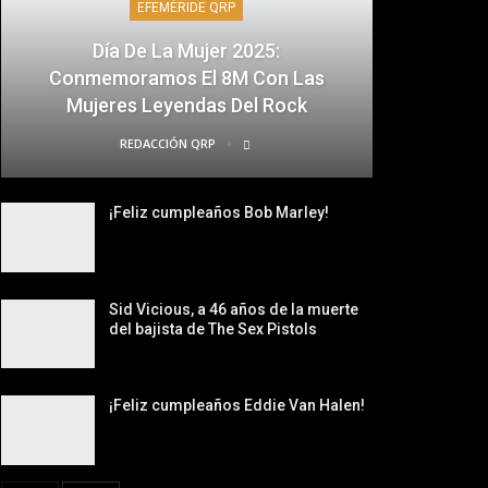
EFEMÉRIDE QRP
Día De La Mujer 2025:
Conmemoramos El 8M Con Las
Mujeres Leyendas Del Rock
REDACCIÓN QRP
¡Feliz cumpleaños Bob Marley!
Sid Vicious, a 46 años de la muerte
del bajista de The Sex Pistols
¡Feliz cumpleaños Eddie Van Halen!