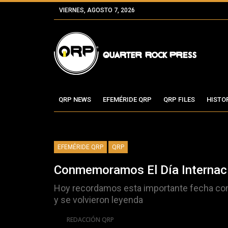
VIERNES, AGOSTO 7, 2026
QRP NEWS
EFEMÉRIDE QRP
QRP FILES
HISTO
EFEMÉRIDE QRP
QRP
Conmemoramos El Día Internaci
Hoy recordamos esta importante fecha con 
y se volvieron leyenda
Por
REDACCIÓN QRP