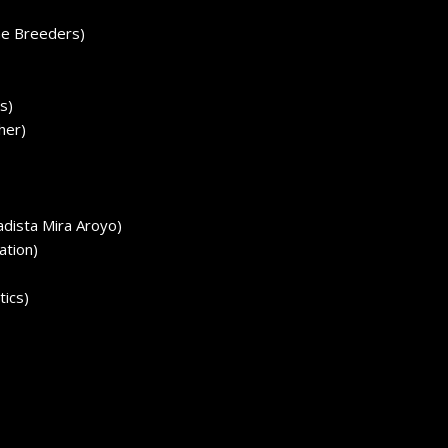
The Breeders)
s)
her)
ladista Mira Aroyo)
ation)
tics)