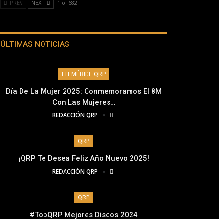
PREV
NEXT
1 of 682
ÚLTIMAS NOTICIAS
EFEMÉRIDE QRP
Día De La Mujer 2025: Conmemoramos El 8M
Con Las Mujeres…
REDACCIÓN QRP
QRP
¡QRP Te Desea Feliz Año Nuevo 2025!
REDACCIÓN QRP
QRP
#TopQRP Mejores Discos 2024