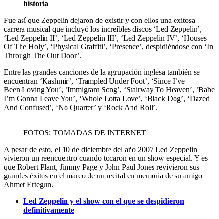
historia
Fue así que Zeppelin dejaron de existir y con ellos una exitosa
carrera musical que incluyó los increíbles discos ‘Led Zeppelin’,
‘Led Zeppelin II’, ‘Led Zeppelin III’, ‘Led Zeppelin IV’, ‘Houses
Of The Holy’, ‘Physical Graffiti’, ‘Presence’, despidiéndose con ‘In
Through The Out Door’.
Entre las grandes canciones de la agrupación inglesa también se
encuentran ‘Kashmir’, ‘Trampled Under Foot’, ‘Since I’ve
Been Loving You’, ‘Immigrant Song’, ‘Stairway To Heaven’, ‘Babe
I’m Gonna Leave You’, ‘Whole Lotta Love’, ‘Black Dog’, ‘Dazed
And Confused’, ‘No Quarter’ y ‘Rock And Roll’.
FOTOS: TOMADAS DE INTERNET
A pesar de esto, el 10 de diciembre del año 2007 Led Zeppelin
vivieron un reencuentro cuando tocaron en un show especial. Y es
que Robert Plant, Jimmy Page y John Paul Jones revivieron sus
grandes éxitos en el marco de un recital en memoria de su amigo
Ahmet Ertegun.
Led Zeppelin y el show con el que se despidieron
definitivamente