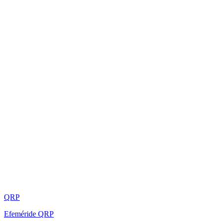
QRP
Efeméride QRP