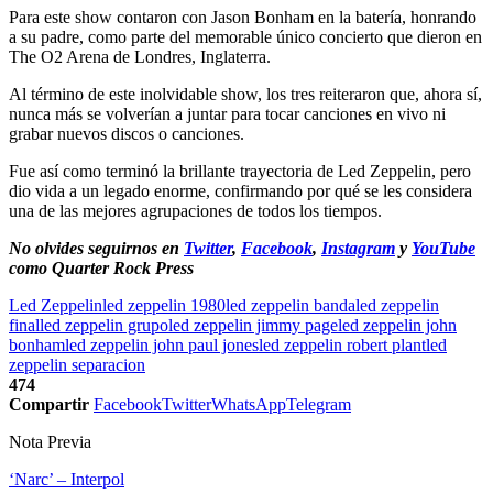
Para este show contaron con Jason Bonham en la batería, honrando
a su padre, como parte del memorable único concierto que dieron en
The O2 Arena de Londres, Inglaterra.
Al término de este inolvidable show, los tres reiteraron que, ahora sí,
nunca más se volverían a juntar para tocar canciones en vivo ni
grabar nuevos discos o canciones.
Fue así como terminó la brillante trayectoria de Led Zeppelin, pero
dio vida a un legado enorme, confirmando por qué se les considera
una de las mejores agrupaciones de todos los tiempos.
No olvides seguirnos en
Twitter
,
Facebook
,
Instagram
y
YouTube
como Quarter Rock Press
Led Zeppelin
led zeppelin 1980
led zeppelin banda
led zeppelin
final
led zeppelin grupo
led zeppelin jimmy page
led zeppelin john
bonham
led zeppelin john paul jones
led zeppelin robert plant
led
zeppelin separacion
474
Compartir
Facebook
Twitter
WhatsApp
Telegram
Nota Previa
‘Narc’ – Interpol