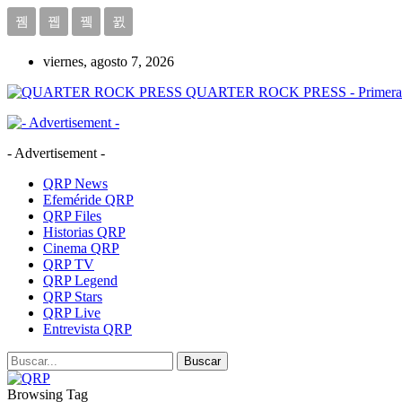
viernes, agosto 7, 2026
QUARTER ROCK PRESS - Primera Age
- Advertisement -
QRP News
Efeméride QRP
QRP Files
Historias QRP
Cinema QRP
QRP TV
QRP Legend
QRP Stars
QRP Live
Entrevista QRP
Browsing Tag