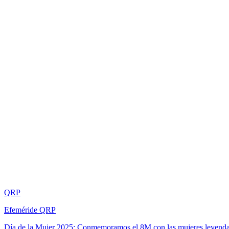
QRP
Efeméride QRP
Día de la Mujer 2025: Conmemoramos el 8M con las mujeres leyend