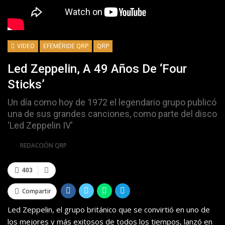
VIDEO
EFEMÉRIDE QRP
QRP
Led Zeppelin, A 49 Años De ‘Four
Sticks’
Un día como hoy de 1972 el legendario grupo publicó
una de sus grandes canciones, como parte del disco
'Led Zeppelin IV'
Por
REDACCIÓN QRP
403
Compartir
Led Zeppelin, el grupo británico que se convirtió en uno de
los mejores y más exitosos de todos los tiempos, lanzó en