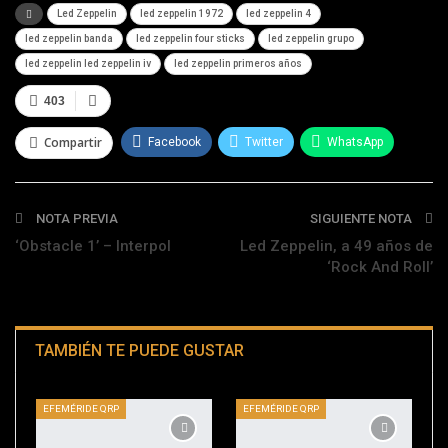
Led Zeppelin
led zeppelin 1972
led zeppelin 4
led zeppelin banda
led zeppelin four sticks
led zeppelin grupo
led zeppelin led zeppelin iv
led zeppelin primeros años
403
Compartir
Facebook
Twitter
WhatsApp
Telegram
NOTA PREVIA
SIGUIENTE NOTA
‘Obstacle 1’ – Interpol
Led Zeppelin, a 49 años de
‘Rock And Roll’
TAMBIÉN TE PUEDE GUSTAR
EFEMÉRIDE QRP
EFEMÉRIDE QRP