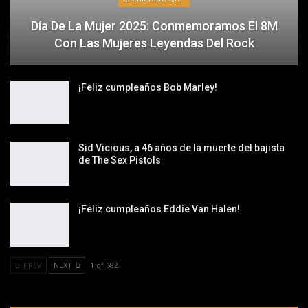
Día De La Mujer 2025: Conmemoramos El 8M
Con Las Mujeres Leyendas Del Rock
¡Feliz cumpleaños Bob Marley!
Sid Vicious, a 46 años de la muerte del bajista
de The Sex Pistols
¡Feliz cumpleaños Eddie Van Halen!
PREV
NEXT
1 of 682