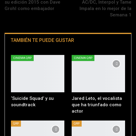
su edición 2015 con Dave
AC/DC, Interpol y Tame
Grohl como embajador
Impala en lo mejor de la
Semana 1
TAMBIÉN TE PUEDE GUSTAR
CINEMA QRP
CINEMA QRP
‘Suicide Squad’ y su
Jared Leto, el vocalista
soundtrack
que ha triunfado como
actor
QRP
QRP