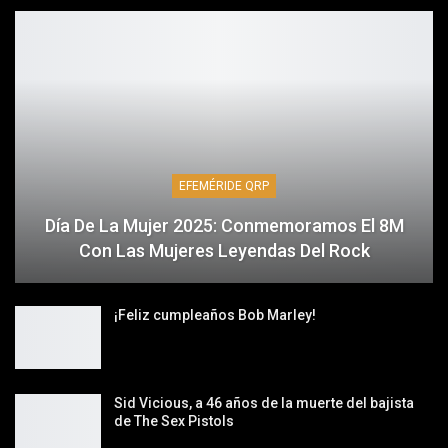
EFEMÉRIDE QRP
Día De La Mujer 2025: Conmemoramos El 8M
Con Las Mujeres Leyendas Del Rock
¡Feliz cumpleaños Bob Marley!
Sid Vicious, a 46 años de la muerte del bajista
de The Sex Pistols