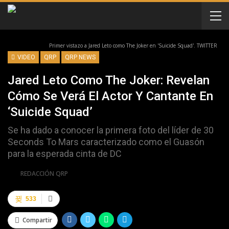
Primer vistazo a Jared Leto como The Joker en 'Suicide Squad'. TWITTER
VIDEO
QRP
QRP NEWS
Jared Leto Como The Joker: Revelan
Cómo Se Verá El Actor Y Cantante En
‘Suicide Squad’
Se ha dado a conocer la primera foto del líder de 30
Seconds To Mars caracterizado como el Guasón
para la esperada cinta de DC
Por
REDACCIÓN QRP
533
Compartir