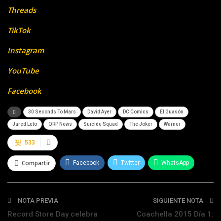
Threads
TikTok
Instagram
YouTube
Facebook
30 Seconds To Mars
David Ayer
DC Comics
El Guasón
Jared Leto
QRP News
Suicide Squad
The Joker
Warner
533
Compartir
Facebook
Twitter
WhatsApp
Telegram
NOTA PREVIA
SIGUIENTE NOTA
Record Store Day celebra
Coachella 2015 Día 1: