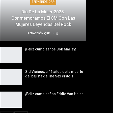
EFEMÉRIDE QRP
Día De La Mujer 2025:
Conmemoramos El 8M Con Las
Mujeres Leyendas Del Rock
REDACCIÓN QRP
¡Feliz cumpleaños Bob Marley!
Sid Vicious, a 46 años de la muerte
del bajista de The Sex Pistols
¡Feliz cumpleaños Eddie Van Halen!