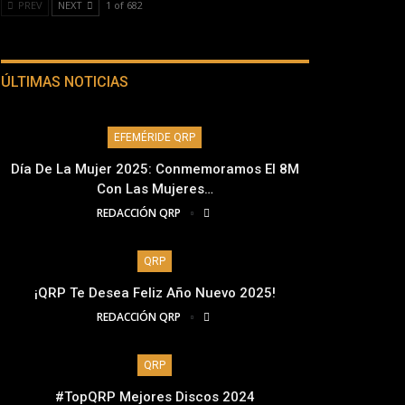
PREV
NEXT
1 of 682
ÚLTIMAS NOTICIAS
EFEMÉRIDE QRP
Día De La Mujer 2025: Conmemoramos El 8M
Con Las Mujeres…
REDACCIÓN QRP
QRP
¡QRP Te Desea Feliz Año Nuevo 2025!
REDACCIÓN QRP
QRP
#TopQRP Mejores Discos 2024