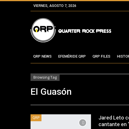
VIERNES, AGOSTO 7, 2026
QRP NEWS
EFEMÉRIDE QRP
QRP FILES
HISTO
Browsing Tag
El Guasón
Jared Leto c
QRP
cantante en 