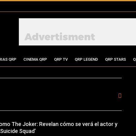
RIAS QRP
CINEMA QRP
QRP TV
QRP LEGEND
QRP STARS
Q
omo The Joker: Revelan cómo se verá el actor y
‘Suicide Squad’