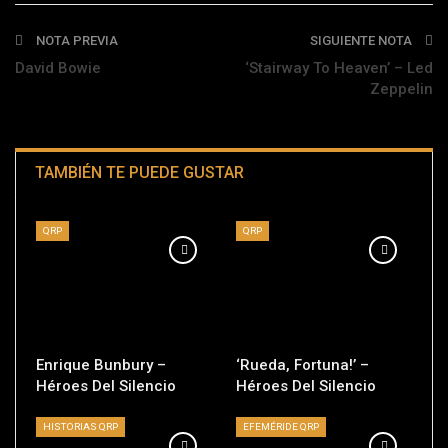
NOTA PREVIA
SIGUIENTE NOTA
David Bowie
‘Stairway To Heaven’ – Led
Zeppelin
TAMBIÉN TE PUEDE GUSTAR
QRP
QRP
Enrique Bunbury –
‘Rueda, Fortuna!’ –
Héroes Del Silencio
Héroes Del Silencio
HISTORIAS QRP
EFEMÉRIDE QRP