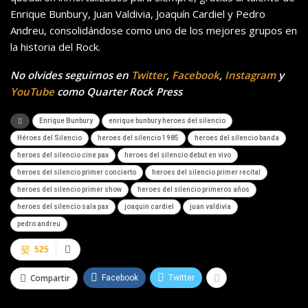
Enrique Bunbury, Juan Valdivia, Joaquín Cardiel y Pedro
Andreu, consolidándose como uno de los mejores grupos en
la historia del Rock.
No olvides seguirnos en
Twitter
,
Facebook
,
Instagram
y
YouTube
como Quarter Rock Press
Enrique Bunbury
enrique bunbury heroes del silencio
Héroes del Silencio
heroes del silencio 1985
heroes del silencio banda
heroes del silencio cine pax
heroes del silencio debut en vivo
heroes del silencio primer concierto
heroes del silencio primer recital
heroes del silencio primer show
heroes del silencio primeros años
heroes del silencio sala pax
joaquin cardiel
juan valdivia
pedro andreu
525
Compartir
Facebook
Twitter