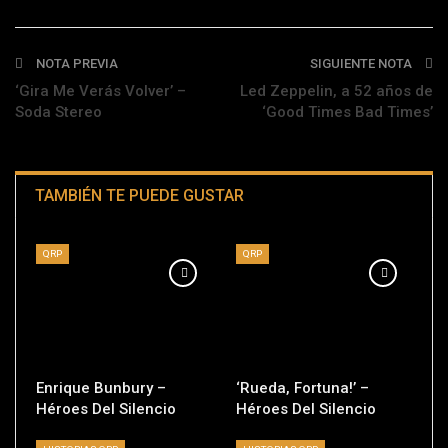
NOTA PREVIA
SIGUIENTE NOTA
‘Gira Me Verás Volver’ –
Led Zeppelin, a 52 años de
Soda Stereo
‘Good Times Bad Times’
TAMBIÉN TE PUEDE GUSTAR
QRP
QRP
Enrique Bunbury –
‘Rueda, Fortuna!’ –
Héroes Del Silencio
Héroes Del Silencio