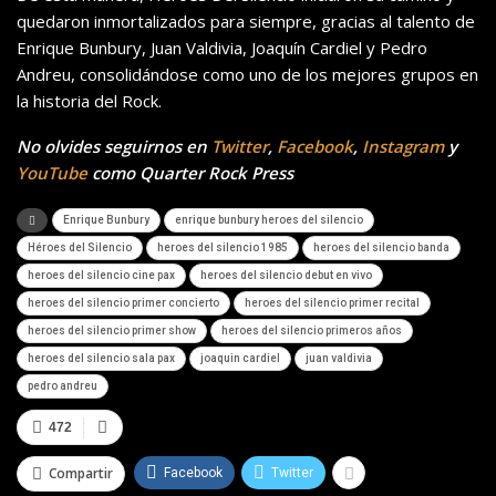
quedaron inmortalizados para siempre, gracias al talento de
Enrique Bunbury, Juan Valdivia, Joaquín Cardiel y Pedro
Andreu, consolidándose como uno de los mejores grupos en
la historia del Rock.
No olvides seguirnos en
Twitter
,
Facebook
,
Instagram
y
YouTube
como Quarter Rock Press
Enrique Bunbury
enrique bunbury heroes del silencio
Héroes del Silencio
heroes del silencio 1985
heroes del silencio banda
heroes del silencio cine pax
heroes del silencio debut en vivo
heroes del silencio primer concierto
heroes del silencio primer recital
heroes del silencio primer show
heroes del silencio primeros años
heroes del silencio sala pax
joaquin cardiel
juan valdivia
pedro andreu
472
Compartir
Facebook
Twitter