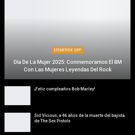
EFEMÉRIDE QRP
Día De La Mujer 2025: Conmemoramos El 8M
Con Las Mujeres Leyendas Del Rock
¡Feliz cumpleaños Bob Marley!
Sid Vicious, a 46 años de la muerte del bajista
de The Sex Pistols