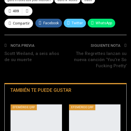
guns n roses use your illusion i
Guns N' Roses
slash
409
Compartir
Facebook
Twitter
WhatsApp
Telegram
NOTA PREVIA
SIGUIENTE NOTA
Scott Weiland, a seis años
The Regrettes lanzan su
de su muerte
nueva canción ‘You’re So
Fucking Pretty’
TAMBIÉN TE PUEDE GUSTAR
EFEMÉRIDE QRP
EFEMÉRIDE QRP