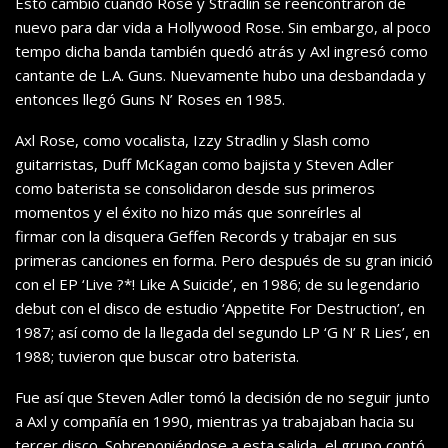
Esto cambió cuando Rose y Stradlin se reencontraron de
nuevo para dar vida a Hollywood Rose. Sin embargo, al poco
tempo dicha banda también quedó atrás y Axl ingresó como
cantante de L.A. Guns. Nuevamente hubo una desbandada y
entonces llegó Guns N’ Roses en 1985.
Axl Rose, como vocalista, Izzy Stradlin y Slash como
guitarristas, Duff McKagan como bajista y Steven Adler
como baterista se consolidaron desde sus primeros
momentos y el éxito no hizo más que sonreírles al
firmar con la disquera Geffen Records y trabajar en sus
primeras canciones en forma. Pero después de su gran inició
con el EP ‘Live ?*! Like A Suicide’, en 1986; de su legendario
debut con el disco de estudio ‘Appetite For Destruction’, en
1987; así como de la llegada del segundo LP ‘G N’ R Lies’, en
1988; tuvieron que buscar otro baterista.
Fue así que Steven Adler tomó la decisión de no seguir junto
a Axl y compañía en 1990, mientras ya trabajaban hacia su
tercer disco. Sobreponiéndose a esta salida, el grupo contó