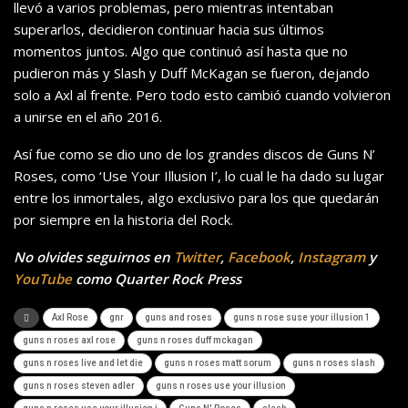
llevó a varios problemas, pero mientras intentaban
superarlos, decidieron continuar hacia sus últimos
momentos juntos. Algo que continuó así hasta que no
pudieron más y Slash y Duff McKagan se fueron, dejando
solo a Axl al frente. Pero todo esto cambió cuando volvieron
a unirse en el año 2016.
Así fue como se dio uno de los grandes discos de Guns N’
Roses, como ‘Use Your Illusion I’, lo cual le ha dado su lugar
entre los inmortales, algo exclusivo para los que quedarán
por siempre en la historia del Rock.
No olvides seguirnos en
Twitter
,
Facebook
,
Instagram
y
YouTube
como Quarter Rock Press
Axl Rose
gnr
guns and roses
guns n rose suse your illusion 1
guns n roses axl rose
guns n roses duff mckagan
guns n roses live and let die
guns n roses matt sorum
guns n roses slash
guns n roses steven adler
guns n roses use your illusion