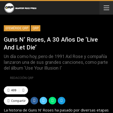
EFEMÉRIDE QRP
QRP
Guns N’ Roses, A 30 Años De ‘Live
And Let Die’
Un día como hoy, pero de 1991 Axl Rose y compañía
lanzaron una de sus grandes canciones, como parte
del álbum 'Use Your Illusion I'
Por
REDACCIÓN QRP
409
Compartir
La historia de Guns N’ Roses ha pasado por diversas etapas