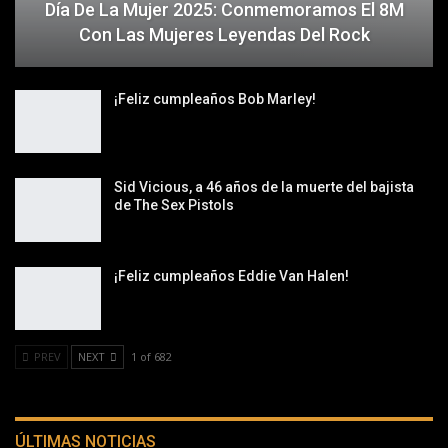
Día De La Mujer 2025: Conmemoramos El 8M
Con Las Mujeres Leyendas Del Rock
¡Feliz cumpleaños Bob Marley!
Sid Vicious, a 46 años de la muerte del bajista
de The Sex Pistols
¡Feliz cumpleaños Eddie Van Halen!
PREV
NEXT
1 of 682
ÚLTIMAS NOTICIAS