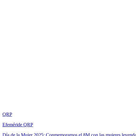
QRP
Efeméride QRP
Día de la Mujer 2025: Conmemoramos el 8M con las mujeres leyend