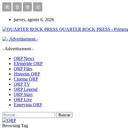
jueves, agosto 6, 2026
QUARTER ROCK PRESS - Primera Age
- Advertisement -
QRP News
Efeméride QRP
QRP Files
Historias QRP
Cinema QRP
QRP TV
QRP Legend
QRP Stars
QRP Live
Entrevista QRP
Browsing Tag