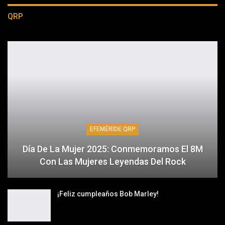
QRP
EFEMÉRIDE QRP
Día De La Mujer 2025: Conmemoramos El 8M
Con Las Mujeres Leyendas Del Rock
¡Feliz cumpleaños Bob Marley!