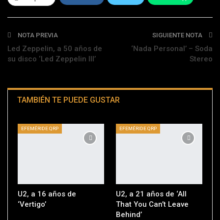
Telegram
NOTA PREVIA
SIGUIENTE NOTA
Led Zeppelin, a 50 años de
‘Nada Personal’ – Soda
su disco ‘Led Zeppelin III’
Stereo
TAMBIÉN TE PUEDE GUSTAR
EFEMÉRIDE QRP
EFEMÉRIDE QRP
U2, a 16 años de
U2, a 21 años de ‘All
‘Vertigo’
That You Can’t Leave
Behind’