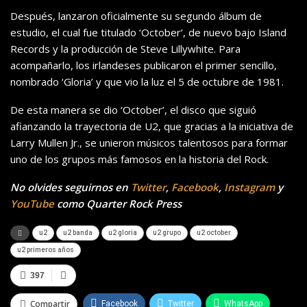
Después, lanzaron oficialmente su segundo álbum de
estudio, el cual fue titulado ‘October’, de nuevo bajo Island
Records y la producción de Steve Lillywhite. Para
acompañarlo, los irlandeses publicaron el primer sencillo,
nombrado ‘Gloria’ y que vio la luz el 5 de octubre de 1981.
De esta manera se dio ‘October’, el disco que siguió
afianzando la trayectoria de U2, que gracias a la iniciativa de
Larry Mullen Jr., se unieron músicos talentosos para formar
uno de los grupos más famosos en la historia del Rock.
No olvides seguirnos en
Twitter
,
Facebook
,
Instagram
y
YouTube
como Quarter Rock Press
u2
u2 banda
u2 gloria
u2 grupo
u2 october
u2 primeros años
397
Compartir
Facebook
Twitter
WhatsApp