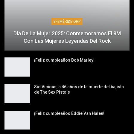
EFEMÉRIDE QRP
Día De La Mujer 2025: Conmemoramos El 8M
Con Las Mujeres Leyendas Del Rock
¡Feliz cumpleaños Bob Marley!
Sid Vicious, a 46 años de la muerte del bajista
de The Sex Pistols
¡Feliz cumpleaños Eddie Van Halen!