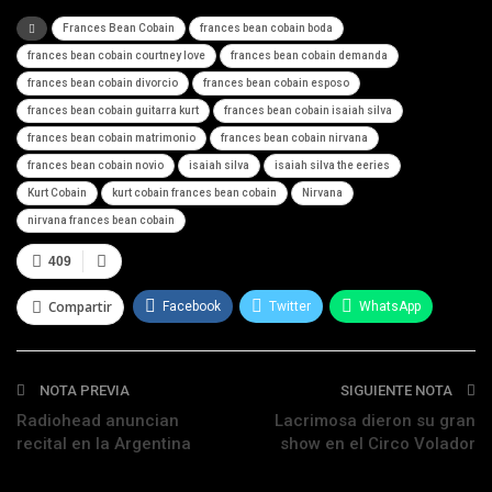
Frances Bean Cobain
frances bean cobain boda
frances bean cobain courtney love
frances bean cobain demanda
frances bean cobain divorcio
frances bean cobain esposo
frances bean cobain guitarra kurt
frances bean cobain isaiah silva
frances bean cobain matrimonio
frances bean cobain nirvana
frances bean cobain novio
isaiah silva
isaiah silva the eeries
Kurt Cobain
kurt cobain frances bean cobain
Nirvana
nirvana frances bean cobain
409
Compartir
Facebook
Twitter
WhatsApp
Telegram
NOTA PREVIA
SIGUIENTE NOTA
Radiohead anuncian
Lacrimosa dieron su gran
recital en la Argentina
show en el Circo Volador