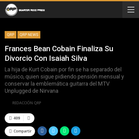
QRP
QRP NEWS
Frances Bean Cobain Finaliza Su
Divorcio Con Isaiah Silva
La hija de Kurt Cobain por fin se ha separado del
músico, quien sigue pidiendo pensión mensual y
conservar la emblemática guitarra del MTV
Unplugged de Nirvana
Por
REDACCIÓN QRP
409
Compartir