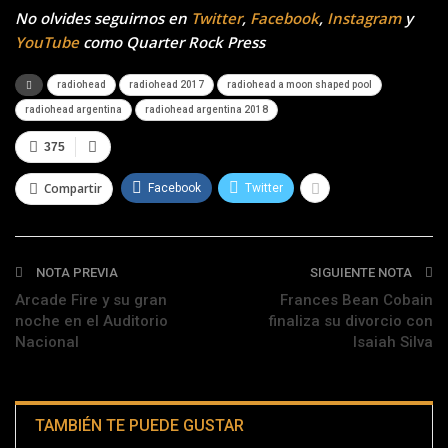
No olvides seguirnos en
Twitter
,
Facebook
,
Instagram
y
YouTube
como Quarter Rock Press
radiohead
radiohead 2017
radiohead a moon shaped pool
radiohead argentina
radiohead argentina 2018
375
Compartir
Facebook
Twitter
NOTA PREVIA
SIGUIENTE NOTA
Arcade Fire y su gran
Frances Bean Cobain
noche en el Auditorio
finaliza su divorcio con
Nacional
Isaiah Silva
TAMBIÉN TE PUEDE GUSTAR