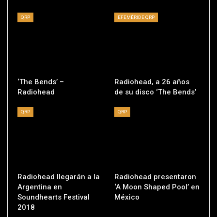
QRP
EFEMÉRIDE QRP
‘The Bends’ –
Radiohead, a 26 años
Radiohead
de su disco ‘The Bends’
QRP
QRP
Radiohead llegarán a la
Radiohead presentaron
Argentina en
‘A Moon Shaped Pool’ en
Soundhearts Festival
México
2018