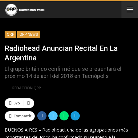
QRP
QRP NEWS
Radiohead Anuncian Recital En La
Argentina
El grupo británico confirmó que se presentará el
próximo 14 de abril del 2018 en Tecnópolis
Por
REDACCIÓN QRP
375
Compartir
BUENOS AIRES – Radiohead, una de las agrupaciones más
importantes del Rock, ha confirmado su regreso a la