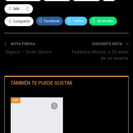
369
Compartir
Facebook
Twitter
WhatsApp
Telegram
NOTA PREVIA
SIGUIENTE NOTA
‘Signos’ – Soda Stereo
Federico Moura, a 32 años
de su muerte
TAMBIÉN TE PUEDE GUSTAR
QRP