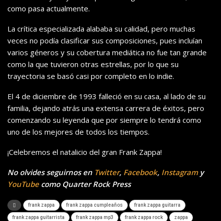
como pasa actualmente.
La crítica especializada alababa su calidad, pero muchas
veces no podía clasificar sus composiciones, pues incluían
varios géneros y su cobertura mediática no fue tan grande
como la que tuvieron otras estrellas, por lo que su
trayectoria se basó casi por completo en lo indie.
El 4 de diciembre de 1993 falleció en su casa, al lado de su
familia, dejando atrás una extensa carrera de éxitos, pero
comenzando su leyenda que por siempre lo tendrá como
uno de los mejores de todos los tiempos.
¡Celebremos el natalicio del gran Frank Zappa!
No olvides seguirnos en
Twitter
,
Facebook
,
Instagram
y
YouTube
como Quarter Rock Press
frank zappa
frank zappa cumpleaños
frank zappa guitarra
frank zappa guitarrista
frank zappa mp3
frank zappa rock
zappa