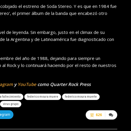
cobijado el estreno de Soda Stereo. Y es que en 1984 fue
ereo’, el primer álbum de la banda que encabezó otro
vel de leyenda. Sin embargo, justo en el climax de su
de la Argentina y de Latinoamérica fue diagnosticado con
iciembre del año de 1988, dejando para siempre un
al Rock y lo continuará haciendo por el resto de nuestros
tagram
y
YouTube
como Quarter Rock Press
a fallecimiento
federico moura muere
federico moura muerte
virus grupo
legram
626