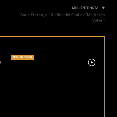
SIGUIENTE NOTA
Soda Stereo, a 13 años del final de ‘Me Verás
Volver’
EFEMÉRIDE QRP