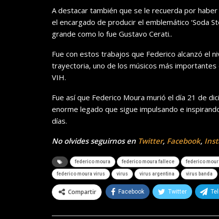
A destacar también que se le recuerda por haber 
el encargado de producir el emblemático ‘Soda St
grande como lo fue Gustavo Cerati..
Fue con estos trabajos que Federico alcanzó el ni
trayectoria, uno de los músicos más importantes 
VIH.
Fue así que Federico Moura murió el día 21 de d
enorme legado que sigue impulsando e inspirando 
días.
No olvides seguirnos en
Twitter
,
Facebook
,
Ins
federico moura
federico moura fallece
federico mour
federico moura virus
virus
virus argentina
virus banda
Compartir
Facebook
Twitter
Te