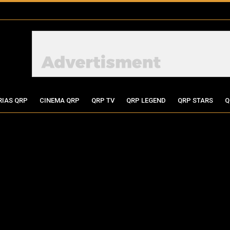
RIAS QRP
CINEMA QRP
QRP TV
QRP LEGEND
QRP STARS
Q