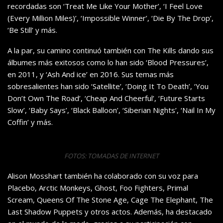
recordadas son ‘Treat Me Like Your Mother’, ‘I Feel Love
(Every Million Miles)’, ‘Impossible Winner’, ‘Die By The Drop’,
‘Be Still’ y más.
A la par, su camino continuó también con The Kills dando sus
álbumes más exitosos como lo han sido ‘Blood Pressures’,
en 2011, y ‘Ash And ice’ en 2016. Sus temas más
sobresalientes han sido ‘Satellite’, ‘Doing It To Death’, ‘You
Don’t Own The Road’, ‘Cheap And Cheerful’, ‘Future Starts
Slow’, ‘Baby Says’, ‘Black Balloon’, ‘Siberian Nights’, ‘Nail In My
Coffin’ y más.
FOTOS: TOMADAS DE INTERNET
Alison Mosshart también ha colaborado con su voz para
Placebo, Arctic Monkeys, Ghost, Foo Fighters, Primal
Scream, Queens Of The Stone Age, Cage The Elephant, The
Last Shadow Puppets y otros actos. Además, ha destacado