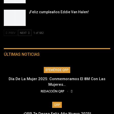
¡Feliz cumpleaños Eddie Van Halen!
PREV
NEXT
1 of 682
ÚLTIMAS NOTICIAS
EFEMÉRIDE QRP
Día De La Mujer 2025: Conmemoramos El 8M Con Las
Mujeres…
REDACCIÓN QRP
QRP
¡QRP Te Desea Feliz Año Nuevo 2025!