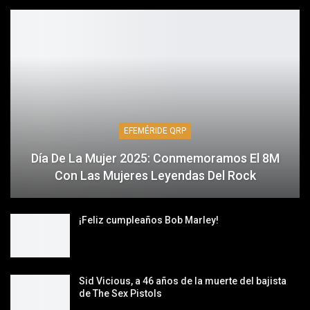
EFEMÉRIDE QRP
Día De La Mujer 2025: Conmemoramos El 8M
Con Las Mujeres Leyendas Del Rock
¡Feliz cumpleaños Bob Marley!
Sid Vicious, a 46 años de la muerte del bajista
de The Sex Pistols