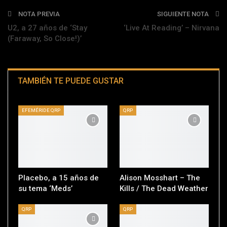
NOTA PREVIA
SIGUIENTE NOTA
U2, a 27 años de ‘Stay
‘Live At Reading’ – Nirvana
(Faraway, So Close!)’
TAMBIÉN TE PUEDE GUSTAR
EFEMÉRIDE QRP
QRP
Placebo, a 15 años de
Alison Mosshart – The
su tema ‘Meds’
Kills / The Dead Weather
QRP
QRP