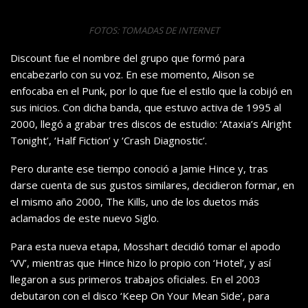
FOTOS: TOMADAS DE INTERNET
Discount fue el nombre del grupo que formó para
encabezarlo con su voz. En ese momento, Alison se
enfocaba en el Punk, por lo que fue el estilo que la cobijó en
sus inicios. Con dicha banda, que estuvo activa de 1995 al
2000, llegó a grabar tres discos de estudio: ‘Ataxia’s Alright
Tonight’, ‘Half Fiction’ y ‘Crash Diagnostic’.
Pero durante ese tiempo conoció a Jamie Hince y, tras
darse cuenta de sus gustos similares, decidieron formar, en
el mismo año 2000, The Kills, uno de los duetos más
aclamados de este nuevo Siglo.
Para esta nueva etapa, Mosshart decidió tomar el apodo
‘VV’, mientras que Hince hizo lo propio con ‘Hotel’, y así
llegaron a sus primeros trabajos oficiales. En el 2003
debutaron con el disco ‘Keep On Your Mean Side’, para