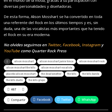
en el mundo de la moda, gracias a su participación con
diversas personalidades y diseñadoras.
De esta forma, Alison Mosshart se ha convertido en toda
una referente del Rock en los últimos tiempos y es, sin
duda, una de las vocalistas más importantes que ha tenido
el Rock en su era moderna.
No olvides seguirnos en
Twitter
,
Facebook
,
Instagram
y
YouTube
como Quarter Rock Press
alison mosshart
alison mosshart jamie hince
alison mosshart rock
alison mosshart the kills
alison mosshart vocalista
placebo alison mosshart
the dead weather
the kills
the kills banda
the kills dueto
the kills grupo
467
Compartir
Facebook
Twitter
WhatsApp
Telegram