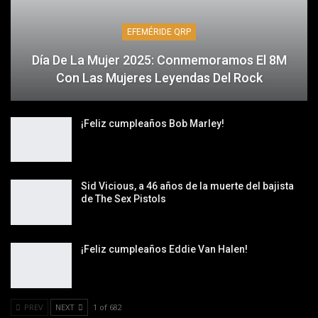
EFEMÉRIDE QRP
Día De La Mujer 2025: Conmemoramos El 8M
Con Las Mujeres Leyendas Del Rock
¡Feliz cumpleaños Bob Marley!
Sid Vicious, a 46 años de la muerte del bajista
de The Sex Pistols
¡Feliz cumpleaños Eddie Van Halen!
PREV
NEXT
1 of 682