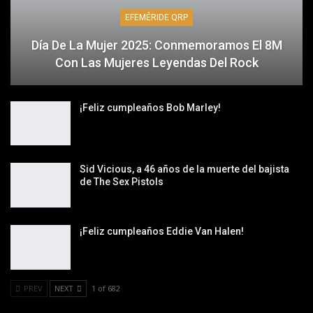
EFEMÉRIDE QRP
Día De La Mujer 2025: Conmemoramos El 8M
Con Las Mujeres Leyendas Del Rock
¡Feliz cumpleaños Bob Marley!
Sid Vicious, a 46 años de la muerte del bajista
de The Sex Pistols
¡Feliz cumpleaños Eddie Van Halen!
PREV
NEXT
1 of 682