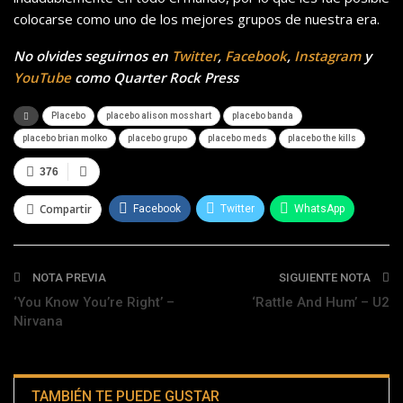
colocarse como uno de los mejores grupos de nuestra era.
No olvides seguirnos en
Twitter
,
Facebook
,
Instagram
y
YouTube
como Quarter Rock Press
Placebo
placebo alison mosshart
placebo banda
placebo brian molko
placebo grupo
placebo meds
placebo the kills
376
Compartir
Facebook
Twitter
WhatsApp
Telegram
NOTA PREVIA
SIGUIENTE NOTA
‘You Know You’re Right’ –
‘Rattle And Hum’ – U2
Nirvana
TAMBIÉN TE PUEDE GUSTAR