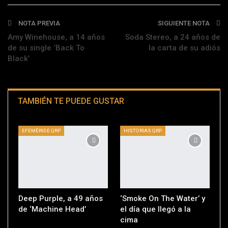
Telegram
NOTA PREVIA
SIGUIENTE NOTA
Amy Winehouse, a 14 años
Soda Stereo, a 24 años de
de su single ‘Back To
la carta de su adiós
Black’
TAMBIÉN TE PUEDE GUSTAR
EFEMÉRIDE QRP
HISTORIAS QRP
Deep Purple, a 49 años
‘Smoke On The Water’ y
de ‘Machine Head’
el día que llegó a la
cima