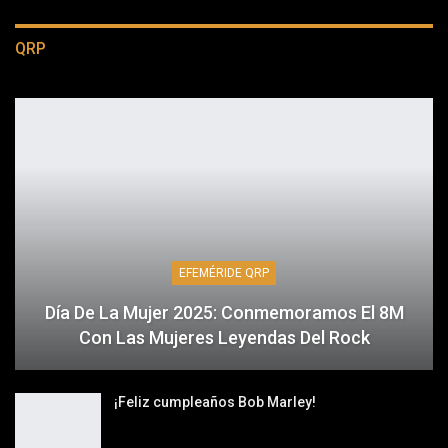
QRP
EFEMÉRIDE QRP
Día De La Mujer 2025: Conmemoramos El 8M
Con Las Mujeres Leyendas Del Rock
¡Feliz cumpleaños Bob Marley!