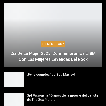
EFEMÉRIDE QRP
Día De La Mujer 2025: Conmemoramos El 8M
Con Las Mujeres Leyendas Del Rock
¡Feliz cumpleaños Bob Marley!
Sid Vicious, a 46 años de la muerte del bajista
de The Sex Pistols