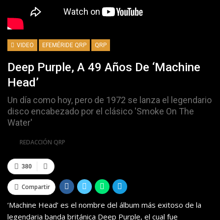
VIDEO
EFEMÉRIDE QRP
QRP
Deep Purple, A 49 Años De ‘Machine
Head’
Un día como hoy, pero de 1972 se lanza el legendario
disco encabezado por el clásico 'Smoke On The
Water'
Por
REDACCIÓN QRP
380
Compartir
‘Machine Head’ es el nombre del álbum más exitoso de la
legendaria banda británica Deep Purple, el cual fue