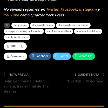
No olvides seguirnos en
Twitter
,
Facebook
,
Instagram
y
YouTube
como Quarter Rock Press
deep purple
deep purple banda
deep purple machine head
deep purple smoke on the water
machine head album
machine head disco
smoke on the water
380
Compartir
Facebook
Twitter
WhatsApp
Telegram
NOTA PREVIA
SIGUIENTE NOTA
John Lennon y su debut
‘Overkill’ – Motörhead
solista, tras el final de The
Beatles