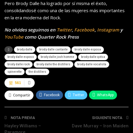
Pero Brody Dalle ha logrado por sí misma el éxito,
consolidandosé como una de las mujeres más importantes
en la era moderna del Rock.
No olvides seguirnos en
Twitter
,
Facebook
,
Instagram
y
YouTube
como Quarter Rock Press
brody dalle
brody dalle cantante
brody dalle esposa
brody dalle esposo
brody dalle josh homme
brody dalle qotsa
brody dalle rock
brody dalle the distillers
brody dalle vocalista
spinerette
the distillers
561
Compartir
Facebook
Twitter
WhatsApp
Telegram
NOTA PREVIA
SIGUIENTE NOTA
Hayley Williams –
Dave Murray – Iron Maiden
Paramore