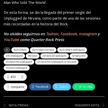
Man Who Sold The World’.
De esta forma, se dio la llegada del primer single del
Unplugged de Nirvana, como parte de una de las sesiones
más recordadas en la historia del Rock.
No olvides seguirnos en
Twitter
,
Facebook
,
Instagram
y
YouTube
como Quarter Rock Press
Kurt Cobain
kurt cobain nirvana
kurt cobain unplugged
mtv unplugged
Nirvana
nirvana all apologies
nirvana mtv
nirvana mtv unplugged
nirvana mtv unplugged in new york
nirvana unplugged
413
Compartir
Facebook
Twitter
WhatsApp
Telegram
NOTA PREVIA
SIGUIENTE NOTA