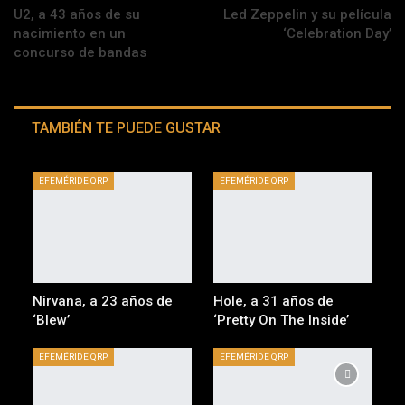
U2, a 43 años de su
Led Zeppelin y su película
nacimiento en un
‘Celebration Day’
concurso de bandas
TAMBIÉN TE PUEDE GUSTAR
EFEMÉRIDE QRP
EFEMÉRIDE QRP
Nirvana, a 23 años de
Hole, a 31 años de
‘Blew’
‘Pretty On The Inside’
EFEMÉRIDE QRP
EFEMÉRIDE QRP