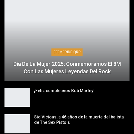
EFEMÉRIDE QRP
Día De La Mujer 2025: Conmemoramos El 8M
Con Las Mujeres Leyendas Del Rock
¡Feliz cumpleaños Bob Marley!
Sid Vicious, a 46 años de la muerte del bajista
de The Sex Pistols