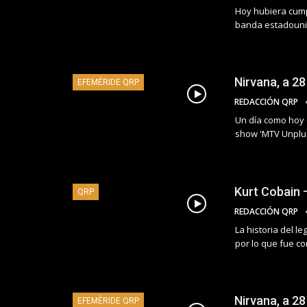
Hoy hubiera cumpl
banda estadouni
Nirvana, a 28
EFEMÉRIDE QRP
REDACCIÓN QRP
Un día como hoy 
show 'MTV Unplu
Kurt Cobain 
QRP
REDACCIÓN QRP
La historia del l
por lo que fue c
Nirvana, a 2
EFEMÉRIDE QRP