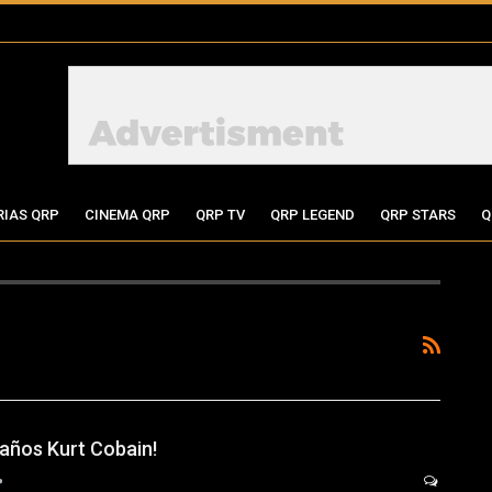
RIAS QRP
CINEMA QRP
QRP TV
QRP LEGEND
QRP STARS
Q
eaños Kurt Cobain!