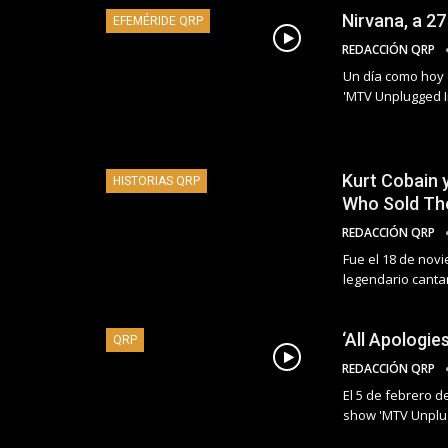
Nirvana, a 27
EFEMÉRIDE QRP
REDACCIÓN QRP
Un día como hoy 
'MTV Unplugged I
Kurt Cobain 
HISTORIAS QRP
Who Sold Th
REDACCIÓN QRP
Fue el 18 de novi
legendario canta
‘All Apologie
QRP
REDACCIÓN QRP
El 5 de febrero d
show 'MTV Unplu