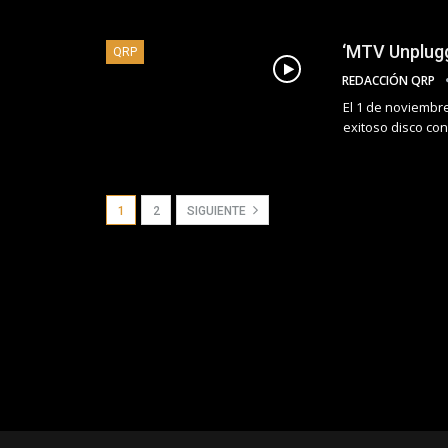
‘MTV Unplugg
QRP
REDACCIÓN QRP
El 1 de noviembre
exitoso disco co
1
2
SIGUIENTE