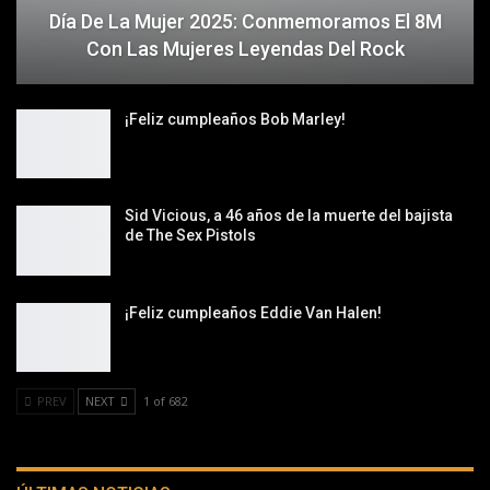
Día De La Mujer 2025: Conmemoramos El 8M
Con Las Mujeres Leyendas Del Rock
¡Feliz cumpleaños Bob Marley!
Sid Vicious, a 46 años de la muerte del bajista
de The Sex Pistols
¡Feliz cumpleaños Eddie Van Halen!
PREV
NEXT
1 of 682