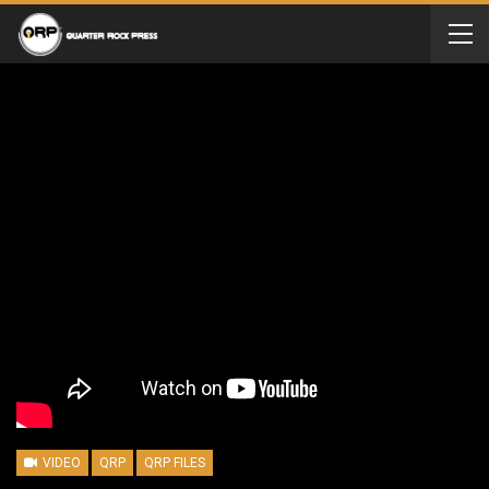
VIDEO
QRP
QRP FILES