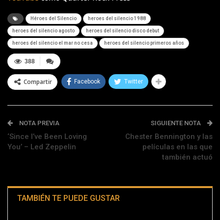
Héroes del Silencio
heroes del silencio 1988
heroes del silencio agosto
heroes del silencio disco debut
heroes del silencio el mar no cesa
heroes del silencio primeros años
388
Compartir
Facebook
Twitter
NOTA PREVIA
SIGUIENTE NOTA
‘Since I’ve Been Loving
Chester Bennington y las
You’ – Led Zeppelin
películas en las que
también actuó
TAMBIÉN TE PUEDE GUSTAR