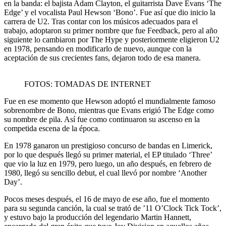
en la banda: el bajista Adam Clayton, el guitarrista Dave Evans ‘The
Edge’ y el vocalista Paul Hewson ‘Bono’. Fue así que dio inicio la
carrera de U2. Tras contar con los músicos adecuados para el
trabajo, adoptaron su primer nombre que fue Feedback, pero al año
siguiente lo cambiaron por The Hype y posteriormente eligieron U2
en 1978, pensando en modificarlo de nuevo, aunque con la
aceptación de sus crecientes fans, dejaron todo de esa manera.
FOTOS: TOMADAS DE INTERNET
Fue en ese momento que Hewson adoptó el mundialmente famoso
sobrenombre de Bono, mientras que Evans erigió The Edge como
su nombre de pila. Así fue como continuaron su ascenso en la
competida escena de la época.
En 1978 ganaron un prestigioso concurso de bandas en Limerick,
por lo que después llegó su primer material, el EP titulado ‘Three’
que vio la luz en 1979, pero luego, un año después, en febrero de
1980, llegó su sencillo debut, el cual llevó por nombre ‘Another
Day’.
Pocos meses después, el 16 de mayo de ese año, fue el momento
para su segunda canción, la cual se trató de ’11 O’Clock Tick Tock’,
y estuvo bajo la producción del legendario Martin Hannett,