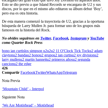
encargado del gran éxito que tuvo Joy Division en aquellos años.
Esto se dio previo a que Island Records se encargara de U2 y sus
discos, por lo que en el mismo año editaron su álbum debut ‘Boy’,
pero esa es otra historia.
De esta manera comenzó la trayectoria de U2, gracias a la oportuna
búsqueda de Larry Mullen Jr. para formar uno de los grupos más
famosos en la historia del Rock.
No olvides seguirnos en
Twitter
,
Facebook
,
Instagram
y
YouTube
como Quarter Rock Press
bono ian curtis
los simpson u2
u2
u2 11 O'Clock Tick Tock
u2 adam
clayton
u2 banda
u2 bono
u2 grupo
u2 ian curtis
u2 joy division
u2
larry mullen
u2 martin hannett
u2 primeros años
u2 segunda
cancion
u2 the edge
426
Compartir
Facebook
Twitter
WhatsApp
Telegram
Nota Previa
‘Mountain Child’ – Interpol
Siguiente Nota
‘We Are Motörhead’ – Motörhead