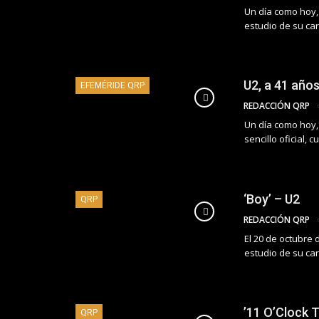
Un día como hoy,
estudio de su ca
U2, a 41 años
EFEMÉRIDE QRP
REDACCIÓN QRP
Un día como hoy,
sencillo oficial,
‘Boy’ – U2
QRP
REDACCIÓN QRP
El 20 de octubre 
estudio de su ca
’11 O’Clock T
QRP