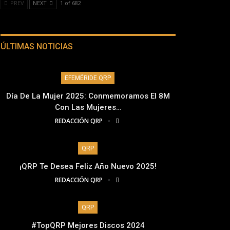
PREV
NEXT
1 of 682
ÚLTIMAS NOTICIAS
EFEMÉRIDE QRP
Día De La Mujer 2025: Conmemoramos El 8M
Con Las Mujeres…
REDACCIÓN QRP
QRP
¡QRP Te Desea Feliz Año Nuevo 2025!
REDACCIÓN QRP
QRP
#TopQRP Mejores Discos 2024