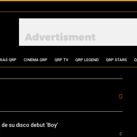
RIAS QRP
CINEMA QRP
QRP TV
QRP LEGEND
QRP STARS
Q
 de su disco debut ‘Boy’