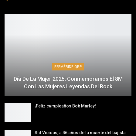
EFEMÉRIDE QRP
Día De La Mujer 2025: Conmemoramos El 8M
Con Las Mujeres Leyendas Del Rock
¡Feliz cumpleaños Bob Marley!
Sid Vicious, a 46 años de la muerte del bajista