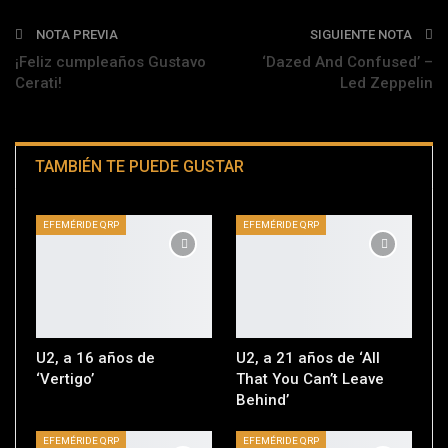
NOTA PREVIA
SIGUIENTE NOTA
¡Feliz cumpleaños Gustavo
‘Dazed And Confused’ –
Cerati!
Led Zeppelin
TAMBIÉN TE PUEDE GUSTAR
EFEMÉRIDE QRP
EFEMÉRIDE QRP
U2, a 16 años de
U2, a 21 años de ‘All
‘Vertigo’
That You Can’t Leave
Behind’
EFEMÉRIDE QRP
EFEMÉRIDE QRP