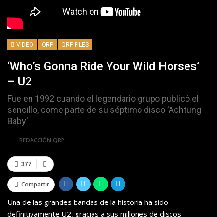
VIDEO
QRP
QRP FILES
‘Who’s Gonna Ride Your Wild Horses’
– U2
Fue en 1992 cuando el legendario grupo publicó el
sencillo, como parte de su séptimo disco 'Achtung
Baby'
Por
REDACCIÓN QRP
377
Compartir
Una de las grandes bandas de la historia ha sido
definitivamente U2, gracias a sus millones de discos