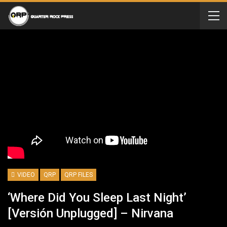
VIDEO
QRP
QRP FILES
‘Where Did You Sleep Last Night’
[versión Unplugged] – Nirvana