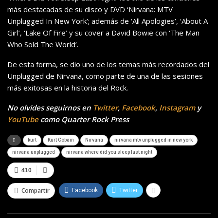
más destacadas de su disco y DVD ‘Nirvana: MTV
Unplugged In New York’; además de ‘All Apologies’, ‘About A
Girl’, ‘Lake Of Fire’ y su cover a David Bowie con ‘The Man
Who Sold The World’.
De esta forma, se dio uno de los temas más recordados del
Unplugged de Nirvana, como parte de una de las sesiones
más exitosas en la historia del Rock.
No olvides seguirnos en
Twitter
,
Facebook
,
Instagram
y
YouTube
como Quarter Rock Press
kurt
Kurt Cobain
Nirvana
nirvana mtv unplugged in new york
nirvana unplugged
nirvana where did you sleep last night
410
Compartir
Facebook
Twitter