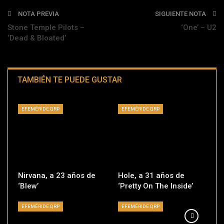
NOTA PREVIA
SIGUIENTE NOTA
Stone Temple Pilots –
‘One’ – U2
‘Dead & Bloated’
TAMBIÉN TE PUEDE GUSTAR
EFEMÉRIDE QRP
EFEMÉRIDE QRP
Nirvana, a 23 años de
Hole, a 31 años de
‘Blew’
‘Pretty On The Inside’
EFEMÉRIDE QRP
EFEMÉRIDE QRP