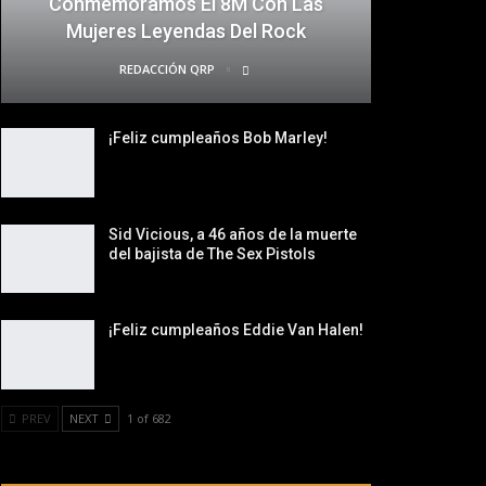
Conmemoramos El 8M Con Las
Mujeres Leyendas Del Rock
REDACCIÓN QRP
¡Feliz cumpleaños Bob Marley!
Sid Vicious, a 46 años de la muerte
del bajista de The Sex Pistols
¡Feliz cumpleaños Eddie Van Halen!
PREV
NEXT
1 of 682