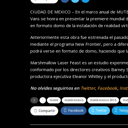
CIUDAD DE MEXICO – En el marco anual de MUTEK (
Vans se honra en presentar la premiere mundial d
en formato domo de la instalación de realidad virt
Anteriormente esta obra fue estrenada el pasado
mediante el programa New Frontier, pero a difere
podrá verse en formato de domo, haciendo que l
Marshmallow Laser Feast es un estudio experimen
conformado por los directores creativos Barney St
productora ejecutiva Eleanor Whitley y el product
No olvides seguirnos en
Twitter
,
Facebook
,
Ins
'
mutek
mutek mexico
mutek mexico 2016
mut
Compartir
Facebook
Twitter
Tele