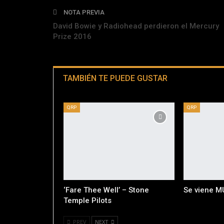
NOTA PREVIA
David Bowie y Radiohead perdieron el Mercury
Prize 2016
TAMBIÉN TE PUEDE GUSTAR
QRP
QRP
‘Fare Thee Well’ – Stone
Se viene M
Temple Pilots
PREV
NEXT