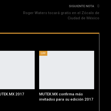
SIGUIENTE NOTA
Roger Waters tocará gratis en el Zócalo de
Ciudad de México
QRP
UTEK.MX 2017
MUTEK.MX confirma más
invitados para su edición 2017