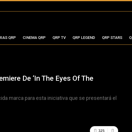
RIAS QRP
CINEMA QRP
QRP TV
QRP LEGEND
QRP STARS
Q
iere De ‘In The Eyes Of The
cida marca para esta iniciativa que se presentará el
325