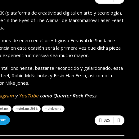
plataforma de creatividad digital en arte y tecnología),
e ‘In the Eyes of The Animal’ de Marshmallow Laser Feast
ual.
 mes de enero en el prestigioso Festival de Sundance
ncia en esta ocasión será la primera vez que dicha pieza
a experiencia inmersiva sea mucho mayor.
tal londinense, bastante reconocido y galardonado, está
eel, Robin McNicholas y Ersin Han Ersin, así como la
or Mike Jones.
tagram
y
YouTube
como Quarter Rock Press
ek mx
mutek mx 2016
mutek vans
gram
325