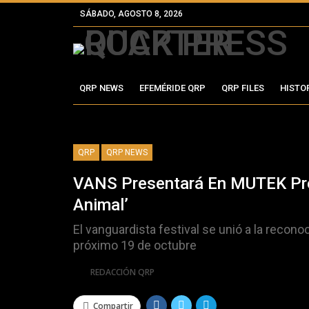
SÁBADO, AGOSTO 8, 2026
QRP NEWS
EFEMÉRIDE QRP
QRP FILES
HISTO
QRP
QRP NEWS
VANS Presentará En MUTEK Prem
Animal’
El vanguardista festival se unió a la recono
próximo 19 de octubre
Por
REDACCIÓN QRP
Compartir