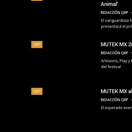
Animal’
REDACCIÓN QRP
El vanguardista f
presentará el pr
MUTEK MX 20
QRP
REDACCIÓN QRP
A/Visions, Play 
del festival
MUTEK MX ali
QRP
REDACCIÓN QRP
El esperado even