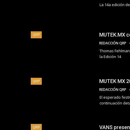
La 14a edición de
MUTEK.MX con
QRP
REDACCIÓN QRP
Thomas Fehlmann,
la Edición 14
MUTEK MX 20
QRP
REDACCIÓN QRP
El esperado festi
continuación det
VANS present
QRP