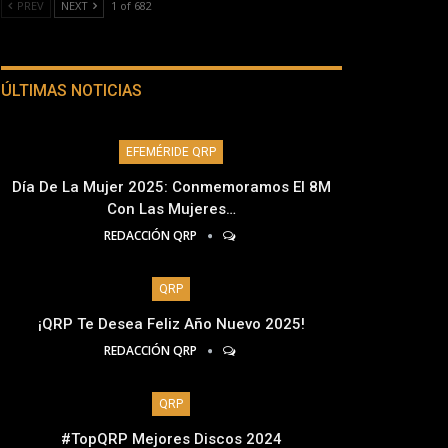
PREV
NEXT
1 of 682
ÚLTIMAS NOTICIAS
EFEMÉRIDE QRP
Día De La Mujer 2025: Conmemoramos El 8M
Con Las Mujeres…
REDACCIÓN QRP
QRP
¡QRP Te Desea Feliz Año Nuevo 2025!
REDACCIÓN QRP
QRP
#TopQRP Mejores Discos 2024