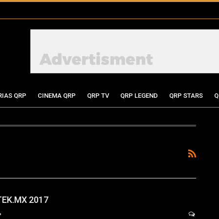
RIAS QRP
CINEMA QRP
QRP TV
QRP LEGEND
QRP STARS
Q
TEK.MX 2017