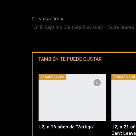
NOTA PREVIA
‘En El Séptimo Día (Sép7imo Día)’ – Soda Stereo
TAMBIÉN TE PUEDE GUSTAR
EFEMÉRIDE QRP
EFEMÉRIDE QR
U2, a 16 años de ‘Vertigo’
U2, a 21 añ
Can’t Leave