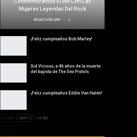
Conmemoramos El 8M Con Las
Mujeres Leyendas Del Rock
REDACCIÓN QRP
¡Feliz cumpleaños Bob Marley!
Sid Vicious, a 46 años de la muerte
del bajista de The Sex Pistols
¡Feliz cumpleaños Eddie Van Halen!
PREV
NEXT
1 of 682