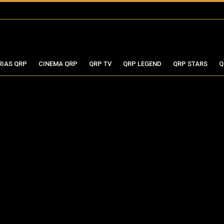
RIAS QRP
CINEMA QRP
QRP TV
QRP LEGEND
QRP STARS
Q