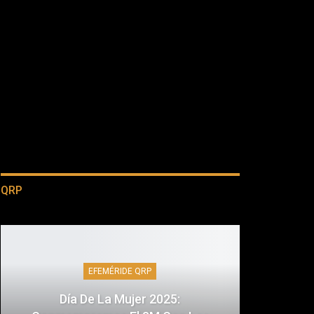
QRP
EFEMÉRIDE QRP
Día De La Mujer 2025: