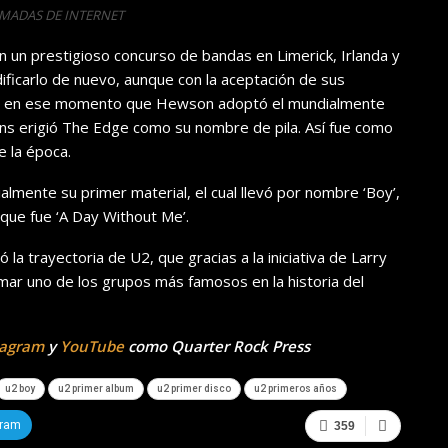
OMADAS DE INTERNET
 un prestigioso concurso de bandas en Limerick, Irlanda y
ficarlo de nuevo, aunque con la aceptación de sus
Fue en ese momento que Hewson adoptó el mundialmente
 erigió The Edge como su nombre de pila. Así fue como
 la época.
almente su primer material, el cual llevó por nombre ‘Boy’,
r que fue ‘A Day Without Me’.
la trayectoria de U2, que gracias a la iniciativa de Larry
rmar uno de los grupos más famosos en la historia del
tagram
y
YouTube
como Quarter Rock Press
u2 boy
u2 primer album
u2 primer disco
u2 primeros años
gram
359