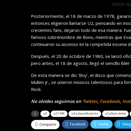
FOTOS: T
Posteriormente, el 18 de marzo de 1978, ganaron
entonces eligieron llamarse U2, pensando en modi
crecientes fans, dejaron todo de esa manera. 
famoso sobrenombre de Bono, mientras que Evans
continuaron su ascenso en la competida escena de
Después, el 20 de octubre de 1980, se lanzó ofici
pero antes, el 18 de agosto, llegó el sencillo líde
De esta manera se dio ‘Boy’, el disco que comenzó 
Mullen Jr., se unieron músicos talentosos para fo
Rock.
No olvides seguirnos en
Twitter
,
Facebook
,
Ins
u2
u2 1980
u2 a day without me
u2 album debut
Compartir
Facebook
Twitter
Tele