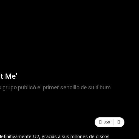
t Me’
 grupo publicó el primer sencillo de su álbum
359
definitivamente U2, gracias a sus millones de discos