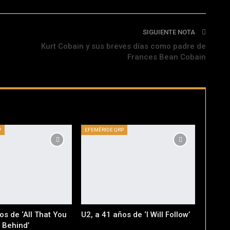
SIGUIENTE NOTA
Kurt Cobain y sus breves días como padre de
Frances Bean Cobain
P
EFEMÉRIDE QRP
os de ‘All That You
U2, a 41 años de ‘I Will Follow’
 Behind’