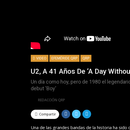
VIDEO
EFEMÉRIDE QRP
QRP
U2, A 41 Años De ‘A Day Withou
Un día como hoy, pero de 1980 el legendario
debut 'Boy'
Por
REDACCIÓN QRP
Compartir
Una de las grandes bandas de la historia ha sido 