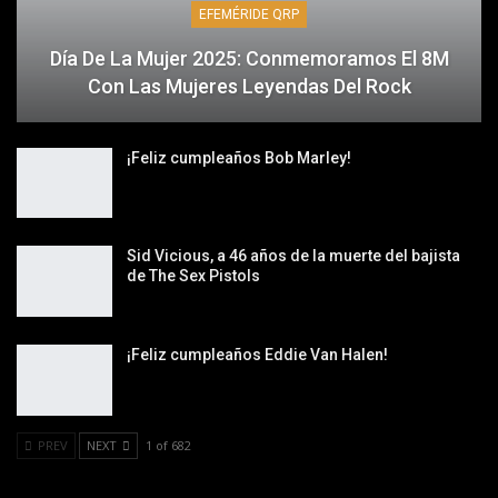
EFEMÉRIDE QRP
Día De La Mujer 2025: Conmemoramos El 8M
Con Las Mujeres Leyendas Del Rock
¡Feliz cumpleaños Bob Marley!
Sid Vicious, a 46 años de la muerte del bajista
de The Sex Pistols
¡Feliz cumpleaños Eddie Van Halen!
PREV
NEXT
1 of 682