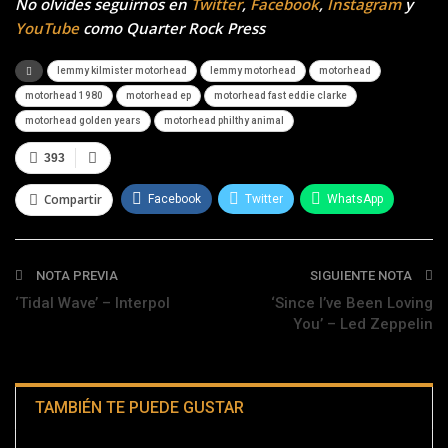
No olvides seguirnos en
Twitter
,
Facebook
,
Instagram
y
YouTube
como Quarter Rock Press
lemmy kilmister motorhead
lemmy motorhead
motorhead
motorhead 1980
motorhead ep
motorhead fast eddie clarke
motorhead golden years
motorhead philthy animal
393
Compartir
Facebook
Twitter
WhatsApp
Telegram
NOTA PREVIA
SIGUIENTE NOTA
‘Tidal Wave’ – Interpol
‘Since I’ve Been Loving
You’ – Led Zeppelin
TAMBIÉN TE PUEDE GUSTAR