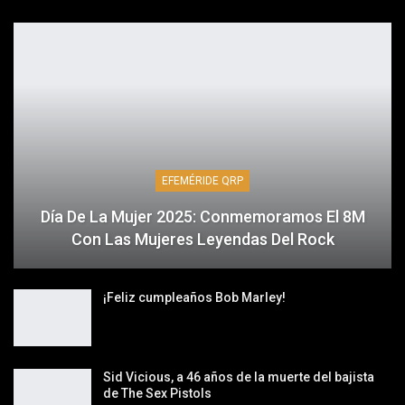
EFEMÉRIDE QRP
Día De La Mujer 2025: Conmemoramos El 8M
Con Las Mujeres Leyendas Del Rock
¡Feliz cumpleaños Bob Marley!
Sid Vicious, a 46 años de la muerte del bajista
de The Sex Pistols