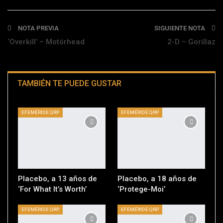
Telegram
NOTA PREVIA
SIGUIENTE NOTA
‘Overkill’ – Motörhead
2-D – Gorillaz
TAMBIÉN TE PUEDE GUSTAR
EFEMÉRIDE QRP
EFEMÉRIDE QRP
Placebo, a 13 años de
Placebo, a 18 años de
‘For What It’s Worth’
‘Protege-Moi’
EFEMÉRIDE QRP
EFEMÉRIDE QRP