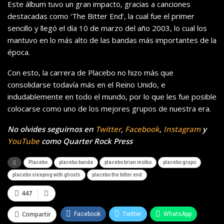
Este álbum tuvo un gran impacto, gracias a canciones
destacadas como ‘The Bitter End’, la cual fue el primer
sencillo y llegó el día 10 de marzo del año 2003, lo cual los
mantuvo en lo más alto de las bandas más importantes de la
época.
Con esto, la carrera de Placebo no hizo más que
consolidarse todavía más en el Reino Unido, e
indudablemente en todo el mundo, por lo que les fue posible
colocarse como uno de los mejores grupos de nuestra era.
No olvides seguirnos en
Twitter
,
Facebook
,
Instagram
y
YouTube
como Quarter Rock Press
Placebo
placebo banda
placebo brian molko
placebo grupo
placebo sleeping with ghosts
placebo the bitter end
447
Compartir
Facebook
Twitter
WhatsApp