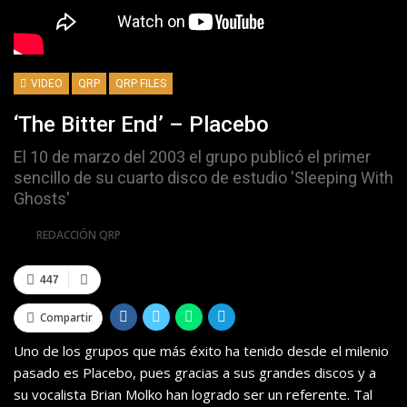
VIDEO
QRP
QRP FILES
‘The Bitter End’ – Placebo
El 10 de marzo del 2003 el grupo publicó el primer
sencillo de su cuarto disco de estudio 'Sleeping With
Ghosts'
Por
REDACCIÓN QRP
447
Compartir
Uno de los grupos que más éxito ha tenido desde el milenio
pasado es Placebo, pues gracias a sus grandes discos y a
su vocalista Brian Molko han logrado ser un referente. Tal