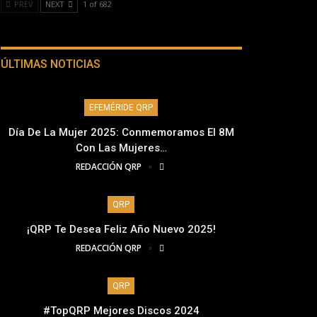
PREV
NEXT
1 of 682
ÚLTIMAS NOTICIAS
EFEMÉRIDE QRP
Día De La Mujer 2025: Conmemoramos El 8M
Con Las Mujeres…
REDACCIÓN QRP
QRP
¡QRP Te Desea Feliz Año Nuevo 2025!
REDACCIÓN QRP
QRP
#TopQRP Mejores Discos 2024