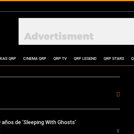
RIAS QRP
CINEMA QRP
QRP TV
QRP LEGEND
QRP STARS
Q
9 años de ‘Sleeping With Ghosts’