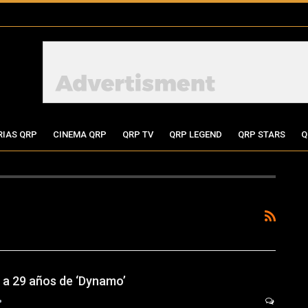
RIAS QRP
CINEMA QRP
QRP TV
QRP LEGEND
QRP STARS
Q
 a 29 años de ‘Dynamo’