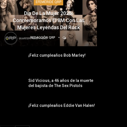
EFEMÉRIDE QRP
Día De La Mujer 2025:
Conmemoramos El 8M Con Las
Mujeres Leyendas Del Rock
REDACCIÓN QRP
¡Feliz cumpleaños Bob Marley!
Sid Vicious, a 46 años de la muerte
del bajista de The Sex Pistols
¡Feliz cumpleaños Eddie Van Halen!