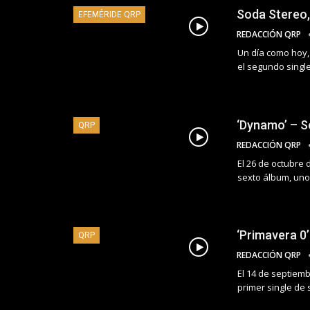
Soda Stereo,
EFEMÉRIDE QRP
REDACCIÓN QRP
Un día como hoy, 
el segundo singl
‘Dynamo’ – S
QRP
REDACCIÓN QRP
El 26 de octubre 
sexto álbum, uno
‘Primavera 0
QRP
REDACCIÓN QRP
El 14 de septiemb
primer single de