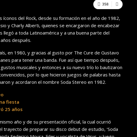
358
s íconos del Rock, desde su formación en el año de 1982,
osio y Charly Alberti, quienes se encargaron de encabezar
 llegó a toda Latinoamérica y a una buena parte del
 años después.
país, en 1980, y gracias al gusto por The Cure de Gustavo
lanes para tener una banda. Fue así que tiempo después,
en gustos musicales y entonces a su nuevo trío lo bautizaron
nvencidos, por lo que hicieron juegos de palabras hasta
maron y acordaron el nombre Soda Stereo en 1982.
eo
na fiesta
ró 25 años
ismo año y de su presentación oficial, la cual ocurrió
 trayecto de preparar su disco debut de estudio, ‘Soda
enda Federico Moura, líder y vocalista de Virus, y luego