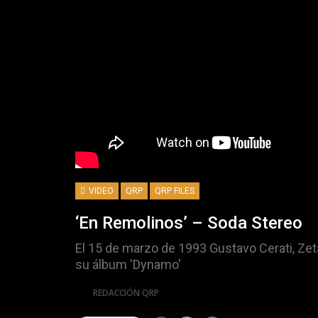
VIDEO
QRP
QRP FILES
‘En Remolinos’ – Soda Stereo
El 15 de marzo de 1993 Gustavo Cerati, Zeta
su álbum 'Dynamo'
Por
REDACCIÓN QRP