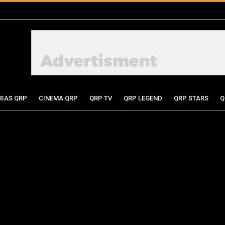
RIAS QRP
CINEMA QRP
QRP TV
QRP LEGEND
QRP STARS
Q