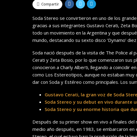
Compartir
Soda Stereo se convirtieron en uno de los grande
gracias a sus integrantes Gustavo Cerati, Zeta B
todo un movimiento en la Argentina y que después
mundo, destacando su sexto disco ‘Dynamo’ diez
Soda nació después de la visita de The Police al 
Cerati y Zeta Bosio, por lo que comenzaron sus p
conocieron a Charly Alberti, llegando a coincidir 
como Los Estereotipos, aunque no estaban muy co
dar con Soda y Estéreo como principales. Los su
Gustavo Cerati, la gran voz de Soda Ster
Soda Stereo y su debut en vivo durante u
Soda Stereo y su enorme historia que du
Después de su primer show en vivo a finales del m
medio año después, en 1983, se embarcaron en el
Stereo, el cual estuvo bajo la producción de la ley