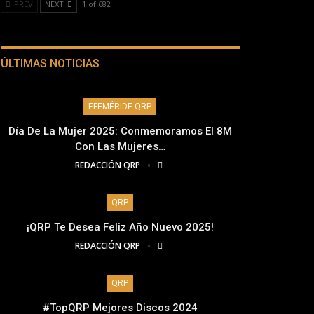
PREV
NEXT
1 of 682
ÚLTIMAS NOTICIAS
EFEMÉRIDE QRP
Día De La Mujer 2025: Conmemoramos El 8M
Con Las Mujeres…
REDACCIÓN QRP
QRP
¡QRP Te Desea Feliz Año Nuevo 2025!
REDACCIÓN QRP
QRP
#TopQRP Mejores Discos 2024