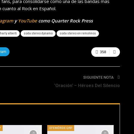
de fans, para consolidarse como una de las bandas más
en cuanto al Rock en Español.
tagram
y
YouTube
como Quarter Rock Press
harly alberti
soda stereo dynamo
soda stereo en remolinos
gram
358
SIGUIENTE NOTA
‘Oración’ – Héroes Del Silencio
P
EFEMÉRIDE QRP