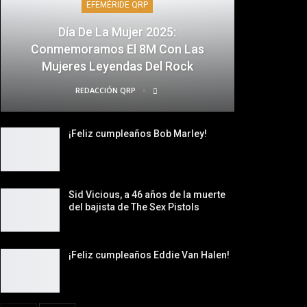
EFEMÉRIDE QRP
Día De La Mujer 2025:
Conmemoramos El 8M Con Las
Mujeres Leyendas Del Rock
REDACCIÓN QRP
¡Feliz cumpleaños Bob Marley!
Sid Vicious, a 46 años de la muerte
del bajista de The Sex Pistols
¡Feliz cumpleaños Eddie Van Halen!