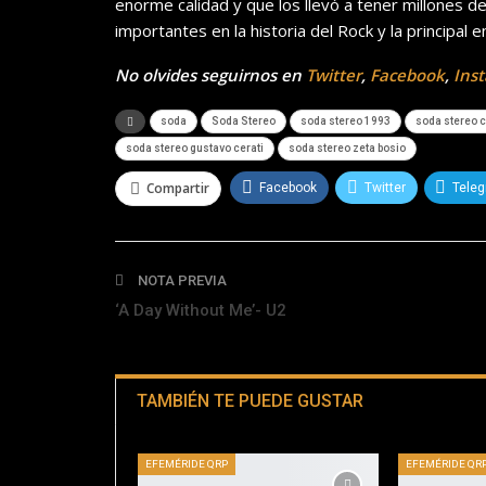
enorme calidad y que los llevó a tener millones 
importantes en la historia del Rock y la principal 
No olvides seguirnos en
Twitter
,
Facebook
,
Ins
soda
Soda Stereo
soda stereo 1993
soda stereo c
soda stereo gustavo cerati
soda stereo zeta bosio
Compartir
Facebook
Twitter
Tele
NOTA PREVIA
‘A Day Without Me’- U2
TAMBIÉN TE PUEDE GUSTAR
EFEMÉRIDE QRP
EFEMÉRIDE QR