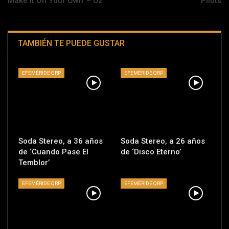
Make It On Your Own’ – U2
Pilots
TAMBIÉN TE PUEDE GUSTAR
EFEMÉRIDE QRP
EFEMÉRIDE QRP
Soda Stereo, a 36 años
Soda Stereo, a 26 años
de ‘Cuando Pase El
de ‘Disco Eterno’
Temblor’
EFEMÉRIDE QRP
EFEMÉRIDE QRP