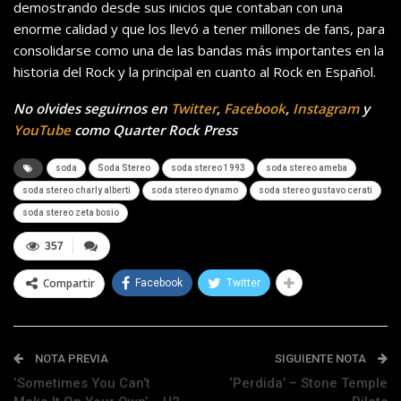
demostrando desde sus inicios que contaban con una
enorme calidad y que los llevó a tener millones de fans, para
consolidarse como una de las bandas más importantes en la
historia del Rock y la principal en cuanto al Rock en Español.
No olvides seguirnos en
Twitter
,
Facebook
,
Instagram
y
YouTube
como Quarter Rock Press
soda
Soda Stereo
soda stereo 1993
soda stereo ameba
soda stereo charly alberti
soda stereo dynamo
soda stereo gustavo cerati
soda stereo zeta bosio
357
Compartir
Facebook
Twitter
NOTA PREVIA
SIGUIENTE NOTA
‘Sometimes You Can’t
‘Perdida’ – Stone Temple