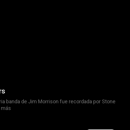
rs
ria banda de Jim Morrison fue recordada por Stone
y más