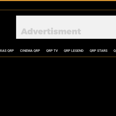
RIAS QRP
CINEMA QRP
QRP TV
QRP LEGEND
QRP STARS
Q