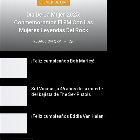
EFEMÉRIDE QRP
Día De La Mujer 2025:
Conmemoramos El 8M Con Las
Mujeres Leyendas Del Rock
REDACCIÓN QRP
¡Feliz cumpleaños Bob Marley!
Sid Vicious, a 46 años de la muerte
del bajista de The Sex Pistols
¡Feliz cumpleaños Eddie Van Halen!