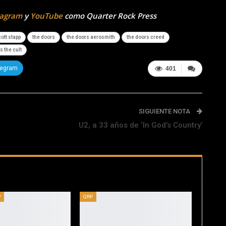
tagram
y
YouTube
como Quarter Rock Press
ott stapp
the doors
the doors aerosmith
the doors creed
s the cult
legram
401
SIGUIENTE NOTA
U2, a 33 años de ‘In God’s Country’
P
QRP