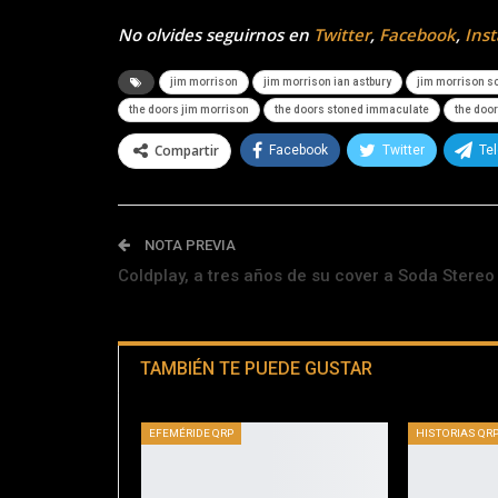
No olvides seguirnos en
Twitter
,
Facebook
,
Ins
jim morrison
jim morrison ian astbury
jim morrison sc
the doors jim morrison
the doors stoned immaculate
the door
Compartir
Facebook
Twitter
Te
NOTA PREVIA
Coldplay, a tres años de su cover a Soda Stereo
TAMBIÉN TE PUEDE GUSTAR
EFEMÉRIDE QRP
HISTORIAS QR