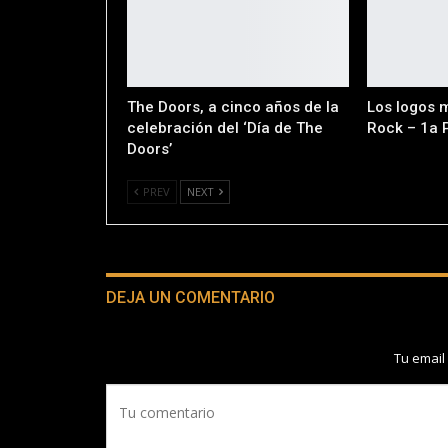
The Doors, a cinco años de la
Los logos 
celebración del ‘Día de The
Rock – 1a 
Doors’
PREV
NEXT
DEJA UN COMENTARIO
Tu email