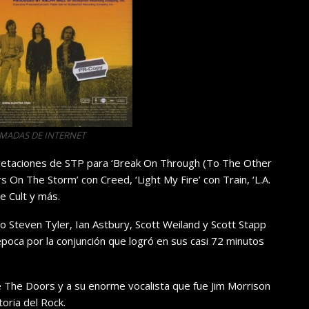
OMADAS DE INTERNET
pretaciones de STP para ‘Break On Through (To The Other
 On The Storm’ con Creed, ‘Light My Fire’ con Train, ‘L.A.
 Cult y más.
 Steven Tyler, Ian Astbury, Scott Weiland y Scott Stapp
poca por la conjunción que logró en sus casi 72 minutos
The Doors y a su enorme vocalista que fue Jim Morrison
oria del Rock.