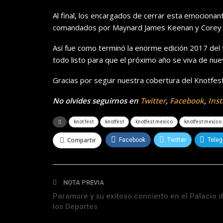
Al final, los encargados de cerrar esta emocionant
comandados por Maynard James Keenan y Corey 
Así fue como terminó la enorme edición 2017 del 
todo listo para que el próximo año se viva de nu
Gracias por seguir nuestra cobertura del Knotfes
No olvides seguirnos en
Twitter
,
Facebook
,
Ins
knot fest
knotfest
knotfest mexico
knotfest mexico
Compartir
Facebook
Twitter
Tele
NOTA PREVIA
Paramore y su exitoso concierto en el Palacio 
los Deportes