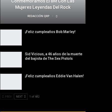
Conmemoramos El 8M Con Las
Mujeres Leyendas Del Rock
REDACCIÓN QRP
¡Feliz cumpleaños Bob Marley!
Sid Vicious, a 46 años de la muerte
del bajista de The Sex Pistols
¡Feliz cumpleaños Eddie Van Halen!
PREV
NEXT
1 of 682