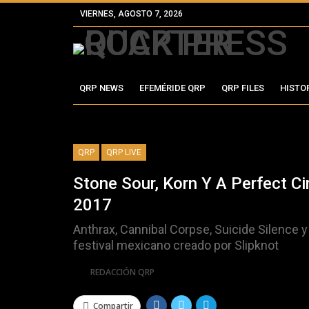
VIERNES, AGOSTO 7, 2026
QRP NEWS
EFEMÉRIDE QRP
QRP FILES
HISTO
QRP
QRP LIVE
Stone Sour, Korn Y A Perfect C
2017
Anthrax, Cannibal Corpse, Suicide Silence y
festival mexicano creado por Slipknot
Por
REDACCIÓN QRP
Compartir