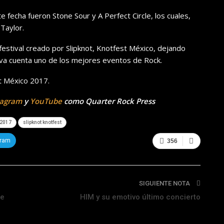
e fecha fueron Stone Sour y A Perfect Circle, los cuales,
Taylor.
festival creado por Slipknot, Knotfest México, dejando
eva cuenta uno de los mejores eventos de Rock.
t México 2017.
tagram
y
YouTube
como Quarter Rock Press
 2017
slipknot knotfest
gram
356
SIGUIENTE NOTA
de
HIM y su emotivo último concierto