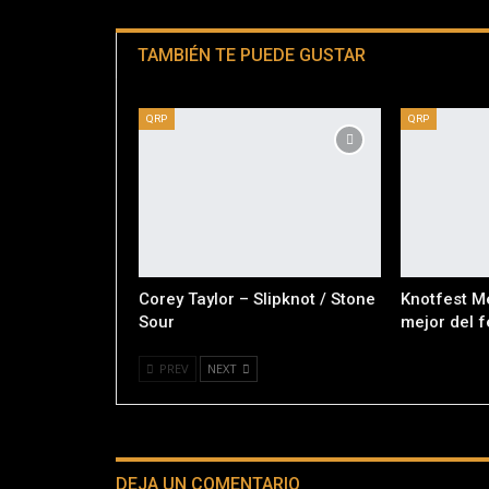
TAMBIÉN TE PUEDE GUSTAR
QRP
QRP
Corey Taylor – Slipknot / Stone
Knotfest M
Sour
mejor del f
PREV
NEXT
DEJA UN COMENTARIO