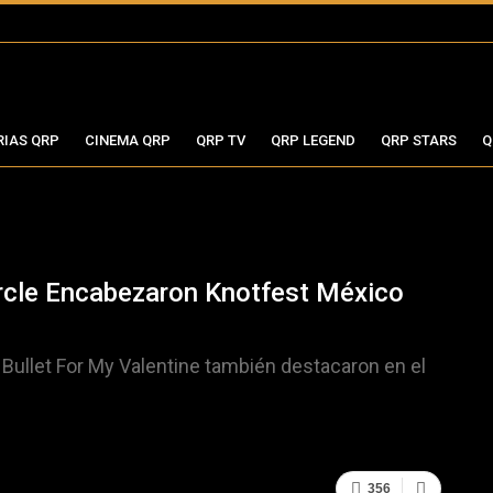
RIAS QRP
CINEMA QRP
QRP TV
QRP LEGEND
QRP STARS
Q
ircle Encabezaron Knotfest México
 Bullet For My Valentine también destacaron en el
356