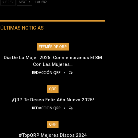
PREV
NEXT
1 of 682
ÚLTIMAS NOTICIAS
EFEMÉRIDE QRP
Día De La Mujer 2025: Conmemoramos El 8M
Con Las Mujeres…
REDACCIÓN QRP
QRP
¡QRP Te Desea Feliz Año Nuevo 2025!
REDACCIÓN QRP
QRP
#TopQRP Mejores Discos 2024