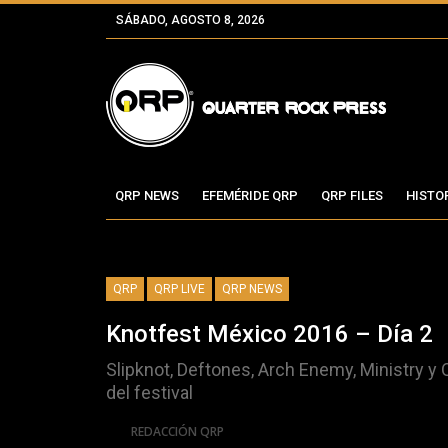
SÁBADO, AGOSTO 8, 2026
QRP NEWS
EFEMÉRIDE QRP
QRP FILES
HISTO
QRP
QRP LIVE
QRP NEWS
Knotfest México 2016 – Día 2
Slipknot, Deftones, Arch Enemy, Ministry y
del festival
Por
REDACCIÓN QRP