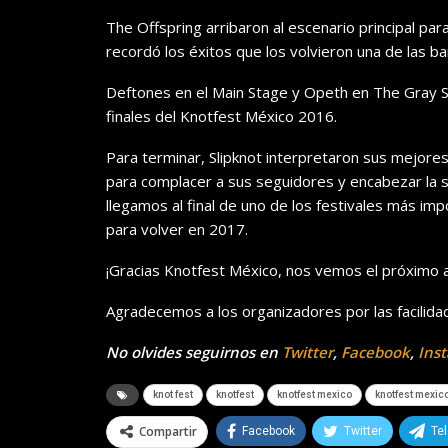
The Offspring arribaron al escenario principal par
recordó los éxitos que los volvieron una de las 
Deftones en el Main Stage y Opeth en The Gray S
finales del Knotfest México 2016.
Para terminar, Slipknot interpretaron sus mejore
para complacer a sus seguidores y encabezar la s
llegamos al final de uno de los festivales más im
para volver en 2017.
¡Gracias Knotfest México, nos vemos el próximo 
Agradecemos a los organizadores por las facilidad
No olvides seguirnos en
Twitter
,
Facebook
,
Ins
knot fest
knotfest
knotfest mexico
knotfest mexic
Compartir
Facebook
Twitter
Te