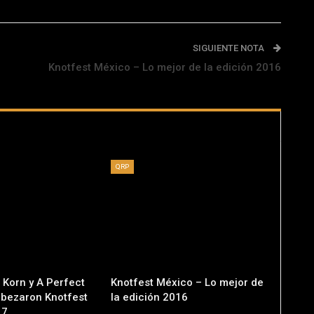
SIGUIENTE NOTA
Knotfest México – Lo mejor de la edición 2016
QRP
 Korn y A Perfect
Knotfest México – Lo mejor de
abezaron Knotfest
la edición 2016
17