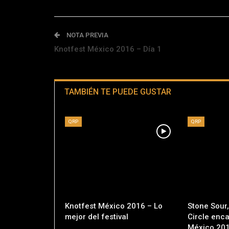
NOTA PREVIA
Knotfest México 2016 – Día 1
TAMBIÉN TE PUEDE GUSTAR
QRP
QRP
Knotfest México 2016 – Lo
Stone Sour,
mejor del festival
Circle enc
México 20