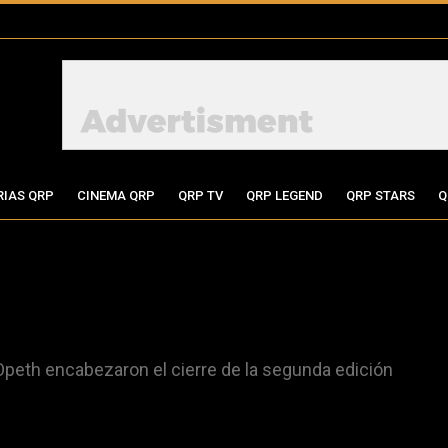
RIAS QRP
CINEMA QRP
QRP TV
QRP LEGEND
QRP STARS
Q
 Opeth encabezaron el cierre de la segunda edición