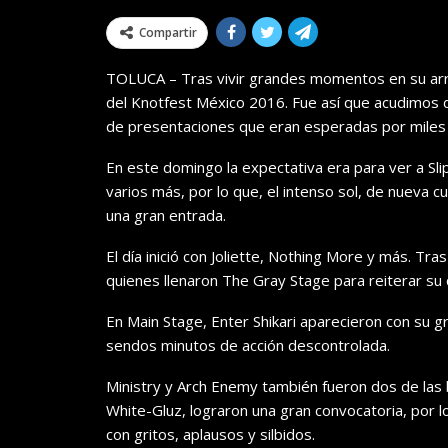
Compartir
TOLUCA – Tras vivir grandes momentos en su arra
del Knotfest México 2016. Fue así que acudimos 
de presentaciones que eran esperadas por miles
En este domingo la expectativa era para ver a Sl
varios más, por lo que, el intenso sol, de nueva 
una gran entrada.
El día inició con Joliette, Nothing More y más. T
quienes llenaron The Gray Stage para reiterar su 
En Main Stage, Enter Shikari aparecieron con su 
sendos minutos de acción descontrolada.
Ministry y Arch Enemy también fueron dos de las 
White-Gluz, lograron una gran convocatoria, por 
con gritos, aplausos y silbidos.