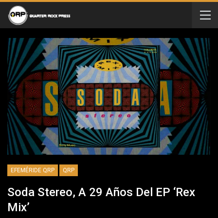
EFEMÉRIDE QRP
QRP
Soda Stereo, A 29 Años Del EP ‘Rex
Mix’