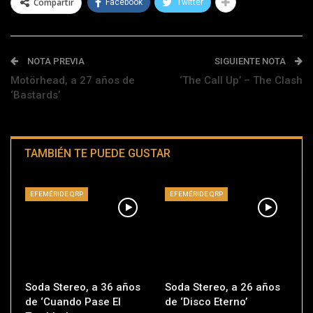
Compartir
Facebook
Twitter
NOTA PREVIA
SIGUIENTE NOTA
Motörhead, a 27 años de
‘The Call Up’ – The Clash
‘Bastards’
TAMBIÉN TE PUEDE GUSTAR
EFEMÉRIDE QRP
EFEMÉRIDE QRP
Soda Stereo, a 36 años
Soda Stereo, a 26 años
de ‘Cuando Pase El
de ‘Disco Eterno’