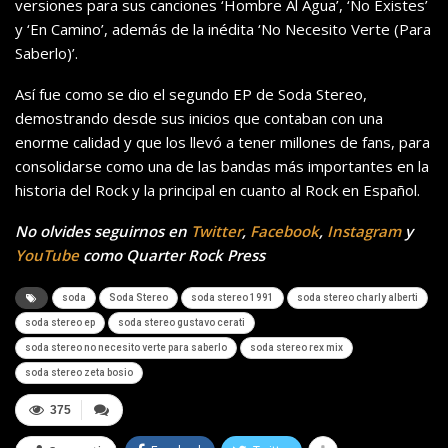
versiones para sus canciones ‘Hombre Al Agua’, ‘No Existes’
y ‘En Camino’, además de la inédita ‘No Necesito Verte (Para
Saberlo)’.
Así fue como se dio el segundo EP de Soda Stereo,
demostrando desde sus inicios que contaban con una
enorme calidad y que los llevó a tener millones de fans, para
consolidarse como una de las bandas más importantes en la
historia del Rock y la principal en cuanto al Rock en Español.
No olvides seguirnos en
Twitter
,
Facebook
,
Instagram
y
YouTube
como Quarter Rock Press
soda
Soda Stereo
soda stereo 1991
soda stereo charly alberti
soda stereo ep
soda stereo gustavo cerati
soda stereo no necesito verte para saberlo
soda stereo rex mix
soda stereo zeta bosio
375