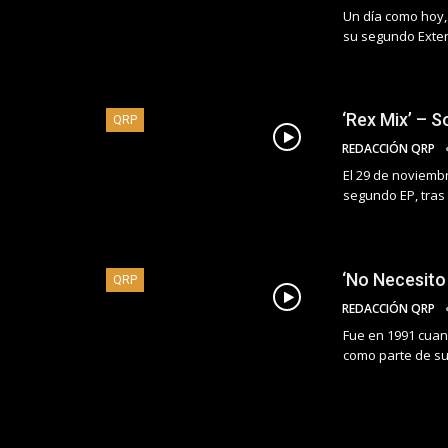
Un día como hoy, 
su segundo Exten
‘Rex Mix’ – 
QRP
REDACCIÓN QRP
El 29 de noviembr
segundo EP, tras 
‘No Necesito
QRP
REDACCIÓN QRP
Fue en 1991 cuand
como parte de su