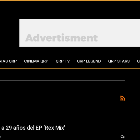
RIAS QRP
CINEMA QRP
QRP TV
QRP LEGEND
QRP STARS
Q
a 29 años del EP ‘Rex Mix’