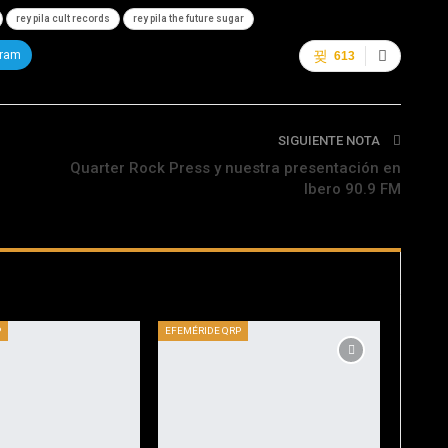
rey pila cult records
rey pila the future sugar
gram
613
SIGUIENTE NOTA
Quarter Rock Press y nuestra presentación en
Ibero 90.9 FM
P
EFEMÉRIDE QRP