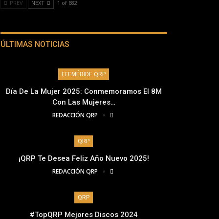
PREV
NEXT
1 of 682
ÚLTIMAS NOTICIAS
EFEMÉRIDE QRP
Día De La Mujer 2025: Conmemoramos El 8M
Con Las Mujeres…
REDACCIÓN QRP
QRP
¡QRP Te Desea Feliz Año Nuevo 2025!
REDACCIÓN QRP
QRP
#TopQRP Mejores Discos 2024