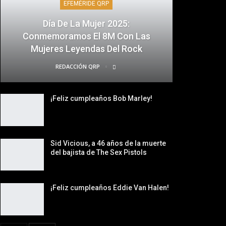
EFEMÉRIDE QRP
Día De La Mujer 2025:
Conmemoramos El 8M Con Las
Mujeres Leyendas Del Rock
REDACCIÓN QRP
¡Feliz cumpleaños Bob Marley!
Sid Vicious, a 46 años de la muerte
del bajista de The Sex Pistols
¡Feliz cumpleaños Eddie Van Halen!