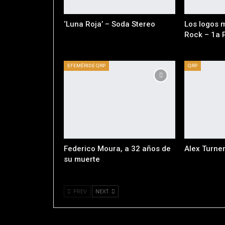
‘Luna Roja’ – Soda Stereo
Los logos 
Rock – 1a 
EFEMÉRIDE QRP
QRP
Federico Moura, a 32 años de
Alex Turne
su muerte
PREV
NEXT