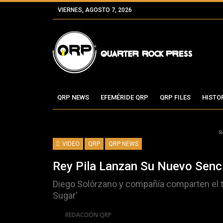
VIERNES, AGOSTO 7, 2026
QRP NEWS
EFEMÉRIDE QRP
QRP FILES
HISTO
R
VIDEO
QRP
QRP NEWS
Rey Pila Lanzan Su Nuevo Sencil
Diego Solórzano y compañía comparten el 
Sugar'
Por
REDACCIÓN QRP