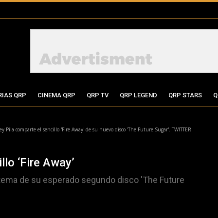
RIAS QRP
CINEMA QRP
QRP TV
QRP LEGEND
QRP STARS
Q
ey Pila comparte el sencillo 'Fire Away' de su nuevo disco 'The Future Sugar'. TWITTER
lo ‘Fire Away’
tema de su esperado segundo disco 'The Future