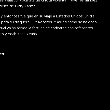
és Velasco (vocalista de Chikita Violenta), Mike Hernández
rrista de Dirty Karma).
o y entonces fue que en su viaje a Estados Unidos, un día
os para su disquera Cult Records. Y así es como se ha dado
 cual ya ha tenido la fortuna de codearse con referentes
lers y Yeah Yeah Yeahs.
en: