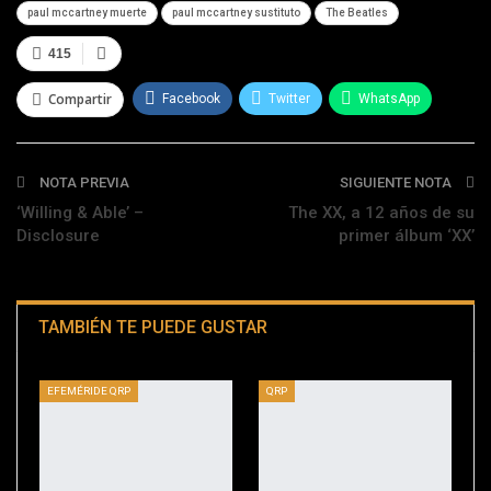
paul mccartney muerte
paul mccartney sustituto
The Beatles
415
Compartir
Facebook
Twitter
WhatsApp
Telegram
NOTA PREVIA
SIGUIENTE NOTA
‘Willing & Able’ –
The XX, a 12 años de su
Disclosure
primer álbum ‘XX’
TAMBIÉN TE PUEDE GUSTAR
EFEMÉRIDE QRP
QRP