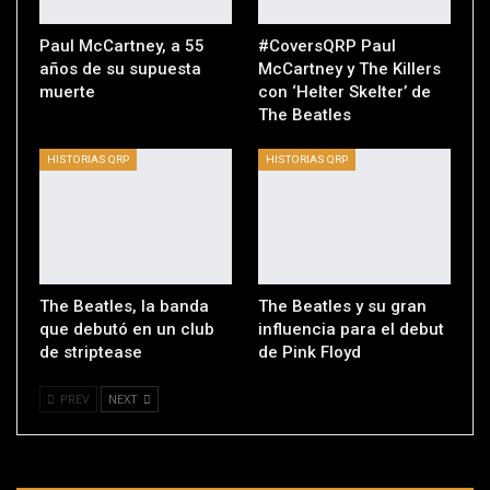
Paul McCartney, a 55
#CoversQRP Paul
años de su supuesta
McCartney y The Killers
muerte
con ‘Helter Skelter’ de
The Beatles
HISTORIAS QRP
HISTORIAS QRP
The Beatles, la banda
The Beatles y su gran
que debutó en un club
influencia para el debut
de striptease
de Pink Floyd
PREV
NEXT